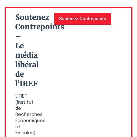
Soutenez
Soutenez Contrepoints
Contrepoints
–
Le
média
libéral
de
l’IREF
L’IREF
(Institut
de
Recherches
Économiques
et
Fiscales)