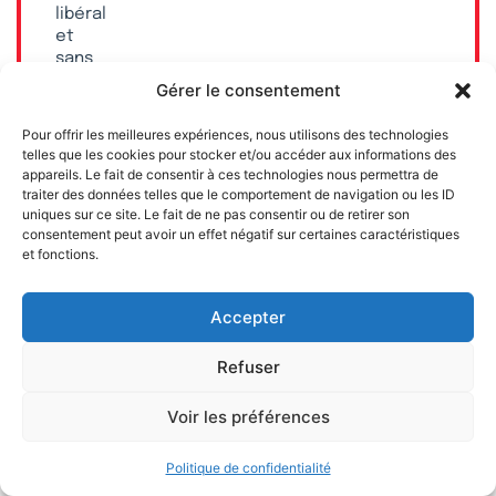
libéral
et
sans
subvention
Gérer le consentement
publique.
Pour offrir les meilleures expériences, nous utilisons des technologies
telles que les cookies pour stocker et/ou accéder aux informations des
appareils. Le fait de consentir à ces technologies nous permettra de
traiter des données telles que le comportement de navigation ou les ID
uniques sur ce site. Le fait de ne pas consentir ou de retirer son
consentement peut avoir un effet négatif sur certaines caractéristiques
et fonctions.
Accepter
Refuser
Voir les préférences
Contrepoints est un média en ligne qui propose
chaque jour une analyse libérale, indépendante de
Politique de confidentialité
l’actualité politique, économique et sociale.