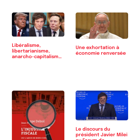
Libéralisme,
Une exhortation à
libertarianisme,
économie renversée
anarcho-capitalisme :
…
Le discours du
président Javier Milei