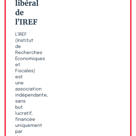
libéral
de
l’IREF
L’IREF
(Institut
de
Recherches
Économiques
et
Fiscales)
est
une
association
indépendante,
sans
but
lucratif,
financée
uniquement
par