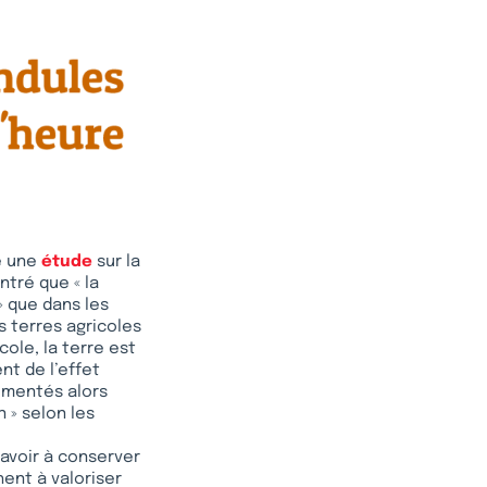
re une
étude
sur la
ntré que « la
» que dans les
s terres agricoles
ole, la terre est
ent de l’effet
lementés alors
n » selon les
 avoir à conserver
hent à valoriser