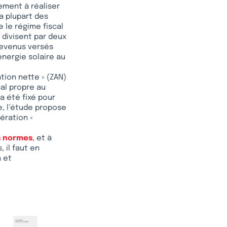
rement à réaliser
a plupart des
e le régime fiscal
 divisent par deux
 revenus versés
énergie solaire au
ation nette » (ZAN)
cal propre au
a été fixé pour
e, l’étude propose
ération «
s normes
, et à
 il faut en
n et