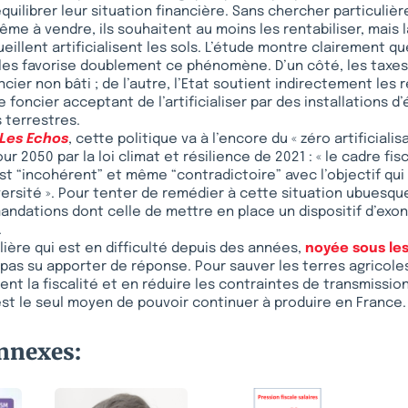
quilibrer leur situation financière. Sans chercher particuliè
ême à vendre, ils souhaitent au moins les rentabiliser, mais l
ueillent artificialisent les sols. L’étude montre clairement qu
les favorise doublement ce phénomène. D’un côté, les taxes
cier non bâti ; de l’autre, l’Etat soutient indirectement les
foncier acceptant de l’artificialiser par des installations d’
s terrestres.
Les Echos
, cette politique va à l’encore du « zéro artificialis
ur 2050 par la loi climat et résilience de 2021 : « le cadre fis
t “incohérent” et même “contradictoire” avec l’objectif qui 
versité ». Pour tenter de remédier à cette situation ubuesqu
dations dont celle de mettre en place un dispositif d’exon
.
ilière qui est en difficulté depuis des années,
noyée sous le
a pas su apporter de réponse. Pour sauver les terres agricoles,
ent la fiscalité et en réduire les contraintes de transmissio
’est le seul moyen de pouvoir continuer à produire en France.
onnexes: