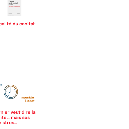
calité du capital:
nier veut dire la
rité… mais ses
nistres…