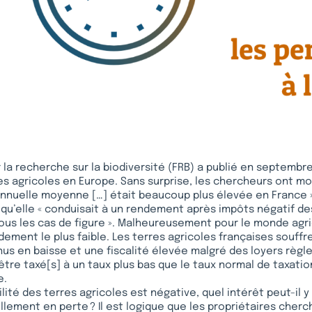
 la recherche sur la biodiversité (FRB) a publié en septemb
es agricoles en Europe. Sans surprise, les chercheurs ont mo
annuelle moyenne […] était beaucoup plus élevée en France 
, qu’elle « conduisait à un rendement après impôts négatif de
ous les cas de figure ». Malheureusement pour le monde agric
endement le plus faible. Les terres agricoles françaises souffr
nus en baisse et une fiscalité élevée malgré des loyers règ
 être taxé[s] à un taux plus bas que le taux normal de taxatio
e.
lité des terres agricoles est négative, quel intérêt peut-il y
llement en perte ? Il est logique que les propriétaires cherc