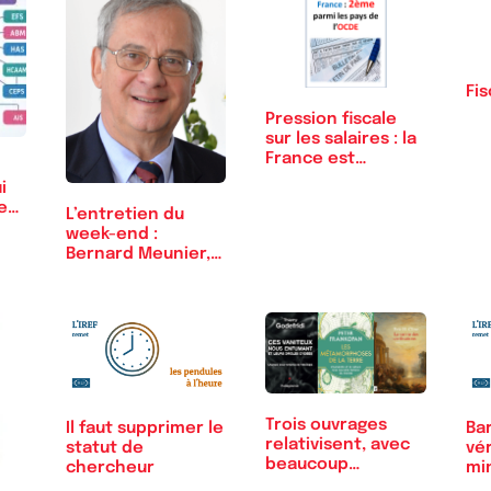
Fis
Pression fiscale
sur les salaires : la
France est…
i
e
L’entretien du
week-end :
Bernard Meunier,
ancien…
Trois ouvrages
Il faut supprimer le
Bar
relativisent, avec
statut de
vé
beaucoup…
chercheur
mi