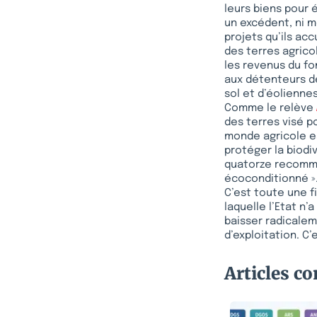
leurs biens pour é
un excédent, ni m
projets qu’ils acc
des terres agrico
les revenus du fon
aux détenteurs de 
sol et d’éolienne
Comme le relève
des terres visé po
monde agricole es
protéger la biodi
quatorze recomman
écoconditionné »
C’est toute une f
laquelle l’Etat n’
baisser radicalem
d’exploitation. C
Articles c