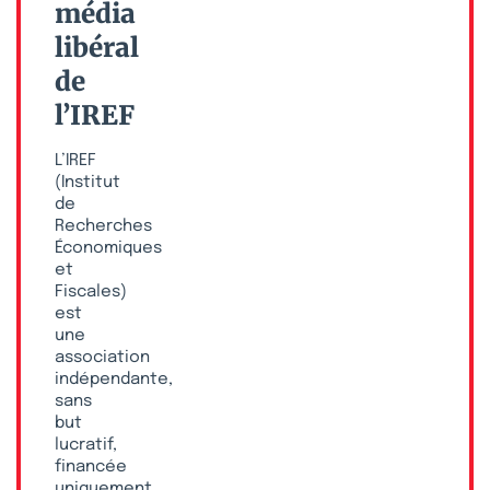
média
libéral
de
l’IREF
L’IREF
(Institut
de
Recherches
Économiques
et
Fiscales)
est
une
association
indépendante,
sans
but
lucratif,
financée
uniquement