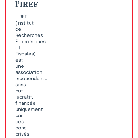
l’IREF
L’IREF
(Institut
de
Recherches
Économiques
et
Fiscales)
est
une
association
indépendante,
sans
but
lucratif,
financée
uniquement
par
des
dons
privés.