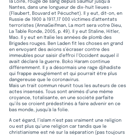
la Loire, rouge de sang depuis Saumur jusqu’à
Nantes, dans une longueur de dix–huit lieues »
(Flaubert, Bouvard et Pécuchet). Il y eut, dit-on, en
Russie de 1900 à 1917,17 000 victimes d’attentats
terroristes (AnnaGeifman, La mort sera votre Dieu,
La Table Ronde, 2005, p. 49). Il y eut Staline, Hitler,
Mao. Il y eut en Italie les années de plomb des
Brigades rouges. Ben Laden fit les choses en grand
en envoyant des avions s’écraser contre des
immeubles pour saisir d’effroi l’Occident auquel il
avait déclaré la guerre. Boko Haram continue
différemment. Il y a désormais une rage djihadiste
qui frappe aveuglément et qui pourrait être plus
dangereuse que le coronavirus.
Mais un trait commun réunit tous les auteurs de ces
actes insensés. Tous sont animés d’une même
croyance, totalisante, en une société parfaite
qu’ils se croient prédestinés à faire advenir en ce
bas monde, jusqu’à la folie.
A cet égard, l’islam n’est pas vraiment une religion
ou est plus qu’une religion car tandis que le
christianisme est né sur la séparation (pas toujours