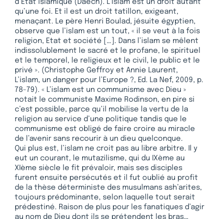
d’État islamique (Daech). L’islam est un droit autant
qu’une foi. Et il est un droit tatillon, exigeant,
menaçant. Le père Henri Boulad, jésuite égyptien,
observe que l’islam est un tout, « il se veut à la fois
religion, Etat et société […]. Dans l’islam se mêlent
indissolublement le sacré et le profane, le spirituel
et le temporel, le religieux et le civil, le public et le
privé ». (Christophe Geffroy et Annie Laurent,
L’islam, un danger pour l’Europe ?, Ed. La Nef, 2009, p.
78-79). « L’islam est un communisme avec Dieu »
notait le communiste Maxime Rodinson, en pire si
c’est possible, parce qu’il mobilise la vertu de la
religion au service d’une politique tandis que le
communisme est obligé de faire croire au miracle
de l’avenir sans recourir à un dieu quelconque.
Qui plus est, l’islam ne croit pas au libre arbitre. Il y
eut un courant, le mutazilisme, qui du IXème au
XIème siècle le fit prévaloir, mais ses disciples
furent ensuite persécutés et il fut oublié au profit
de la thèse déterministe des musulmans ash’arites,
toujours prédominante, selon laquelle tout serait
prédestiné. Raison de plus pour les fanatiques d’agir
au nom de Dieu dont ils se prétendent les bras…