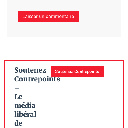
Soutenez
Soutenez Contrepoints
Contrepoints
–
Le
média
libéral
de