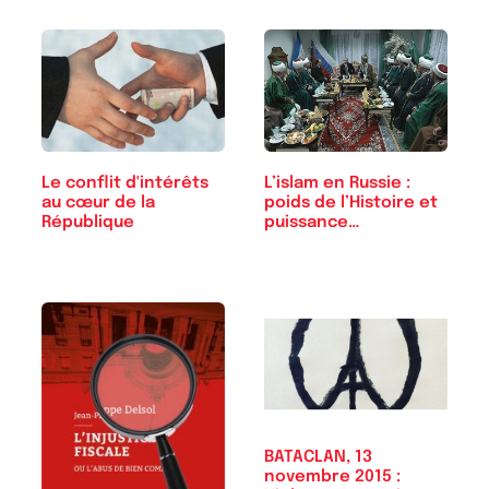
Le conflit d'intérêts
L’islam en Russie :
au cœur de la
poids de l’Histoire et
République
puissance…
BATACLAN, 13
novembre 2015 :