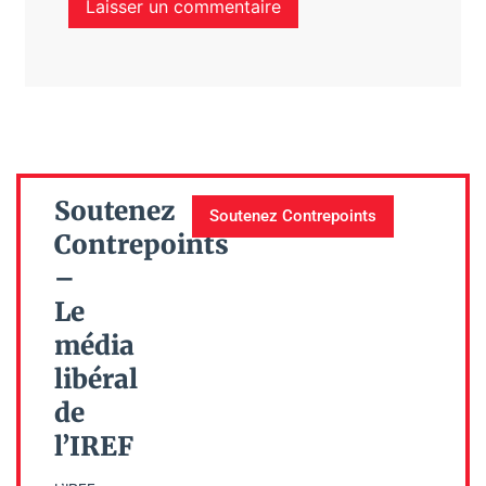
Soutenez
Soutenez Contrepoints
Contrepoints
–
Le
média
libéral
de
l’IREF