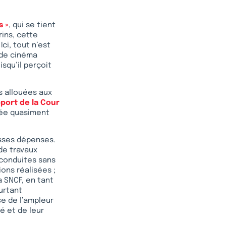
s »
, qui se tient
rins, cette
Ici, tout n’est
 de cinéma
squ’il perçoit
ns allouées aux
port de la Cour
stée quasiment
osses dépenses.
 de travaux
econduites sans
ons réalisées ;
a SNCF, en tant
urtant
ce de l’ampleur
é et de leur