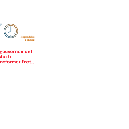
 gouvernement
uhaite
ansformer Fret
CF pour…