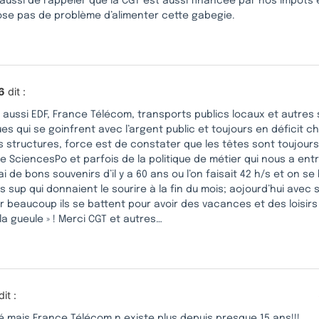
le aussi de rappeler que la CGT est aussi financée par nos impôts
ose pas de problème d’alimenter cette gabegie.
6
dit :
 aussi EDF, France Télécom, transports publics locaux et autres
es qui se goinfrent avec l’argent public et toujours en déficit c
s structures, force est de constater que les têtes sont toujour
de SciencesPo et parfois de la politique de métier qui nous a en
ai de bons souvenirs d’il y a 60 ans ou l’on faisait 42 h/s et on se 
 sup qui donnaient le sourire à la fin du mois; aojourd’hui avec 
 beaucoup ils se battent pour avoir des vacances et des loisirs 
t la gueule » ! Merci CGT et autres…
dit :
é mais France Télécom n existe plus depuis presque 15 ans!!!