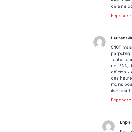
Il est uti
cela ne p
Répondre
Laurent 4
SNCF, mais
parpubliqu
toutes ce
de l’ENA, 
abîmes. J’
des heures
moins pour
ils « tiren
Répondre
Lhph
Désol