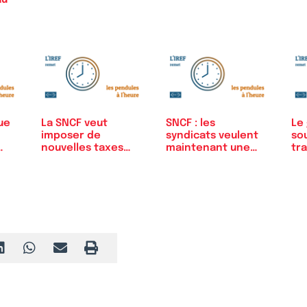
ue
La SNCF veut
SNCF : les
Le
imposer de
syndicats veulent
so
nouvelles taxes
maintenant une
tr
pour…
prime…
SN