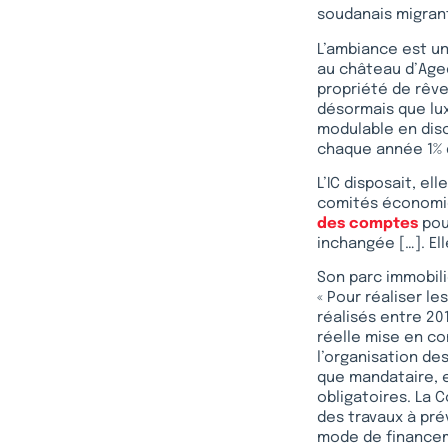
soudanais migrant
L’ambiance est un
au château d’Agec
propriété de rêve 
désormais que lux
modulable en disc
chaque année 1% d
L’IC disposait, el
comités économiq
des comptes
pour
inchangée […]. Ell
Son parc immobili
« Pour réaliser le
réalisés entre 20
réelle mise en co
l’organisation de
que mandataire, e
obligatoires. La C
des travaux à pré
mode de financem