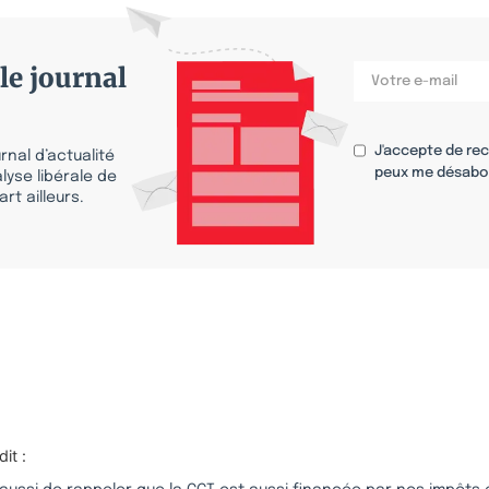
le journal
J'accepte de re
nal d’actualité
peux me désabo
lyse libérale de
rt ailleurs.
s
dit :