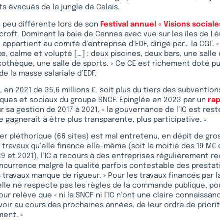
s évacués de la jungle de Calais.
 peu différente lors de son
Festival annuel « Visions sociale
roft. Dominant la baie de Cannes avec vue sur les îles de Lé
appartient au comité d’entreprise d’EDF, dirigé par… la CGT. « 
e, calme et volupté […] : deux piscines, deux bars, une salle
othèque, une salle de sports. » Ce CE est richement doté pui
e la masse salariale d’EDF.
le, en 2021 de 35,6 millions €, soit plus du tiers des subventio
ues et sociaux du groupe SNCF. Épinglée en 2023 par un
rap
 sa gestion de 2017 à 2021, « la gouvernance de l’IC est re
e gagnerait à être plus transparente, plus participative. »
er pléthorique (66 sites) est mal entretenu, en dépit de gr
s travaux qu’elle finance elle-même (soit la moitié des 19 M€
19 et 2021), l’IC a recours à des entreprises régulièrement r
ncurrence malgré la qualité parfois contestable des prestati
s travaux manque de rigueur. » Pour les travaux financés par l
lle ne respecte pas les règles de la commande publique, po
our relève que « ni la SNCF ni l’IC n’ont une claire connaissan
voir au cours des prochaines années, de leur ordre de priorit
ent. »