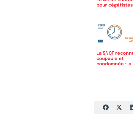
pour cégétistes
La SNCF reconn
coupable et
condamnée : la
faute au…