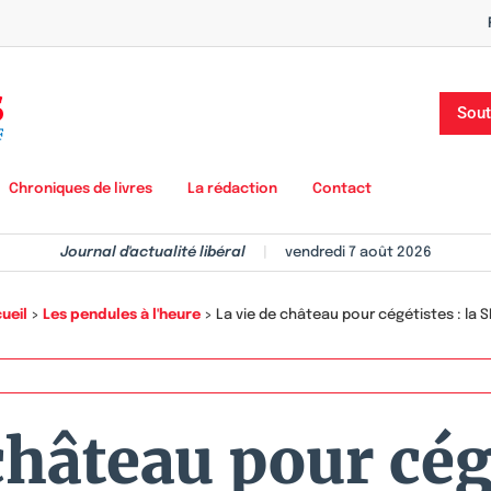
Sout
Chroniques de livres
La rédaction
Contact
Journal d'actualité libéral
|
vendredi 7 août 2026
ueil
>
Les pendules à l'heure
>
La vie de château pour cégétistes : la 
château pour cégé