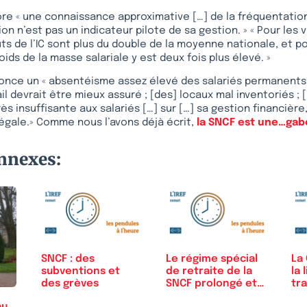
lore « une connaissance approximative […] de la fréquentatio
on n’est pas un indicateur pilote de sa gestion. » « Pour les v
ts de l’IC sont plus du double de la moyenne nationale, et po
ids de la masse salariale y est deux fois plus élevé. »
nonce un « absentéisme assez élevé des salariés permanents [
il devrait être mieux assuré ; [des] locaux mal inventoriés ; 
 insuffisante aux salariés […] sur […] sa gestion financière, a
légale.» Comme nous l’avons déjà écrit,
la SNCF est une…gab
onnexes:
SNCF : des
Le régime spécial
La
subventions et
de retraite de la
la 
des grèves
SNCF prolongé et…
tr
fer
au