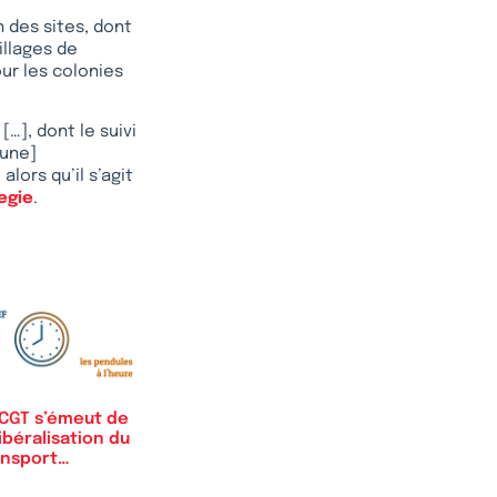
n des sites, dont
illages de
ur les colonies
…], dont le suivi
[une]
lors qu’il s’agit
egie
.
 CGT s’émeut de
libéralisation du
ansport
roviaire