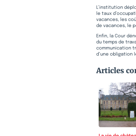
L’institution dép
le taux d’occupati
vacances, les coû
de vacances, le po
Enfin, la Cour dé
du temps de trava
communication très
d’une obligation 
Articles c
La vie de châte