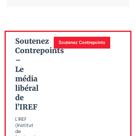
Soutenez
Soutenez Contrepoints
Contrepoints
–
Le
média
libéral
de
l’IREF
L’IREF
(Institut
de