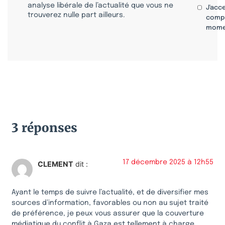
analyse libérale de l’actualité que vous ne
J'acc
trouverez nulle part ailleurs.
compr
mome
3 réponses
17 décembre 2025 à 12h55
CLEMENT
dit :
Ayant le temps de suivre l’actualité, et de diversifier mes
sources d’information, favorables ou non au sujet traité
de préférence, je peux vous assurer que la couverture
médiatique du conflit à Gaza est tellement à charge