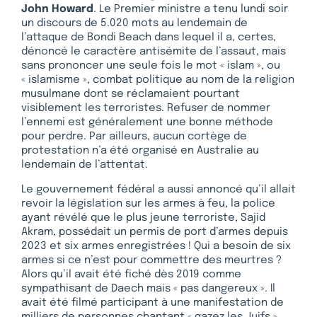
John Howard
. Le Premier ministre a tenu lundi soir
un discours de 5.020 mots au lendemain de
l’attaque de Bondi Beach dans lequel il a, certes,
dénoncé le caractère antisémite de l’assaut, mais
sans prononcer une seule fois le mot « islam », ou
« islamisme », combat politique au nom de la religion
musulmane dont se réclamaient pourtant
visiblement les terroristes. Refuser de nommer
l’ennemi est généralement une bonne méthode
pour perdre. Par ailleurs, aucun cortège de
protestation n’a été organisé en Australie au
lendemain de l’attentat.
Le gouvernement fédéral a aussi annoncé qu’il allait
revoir la législation sur les armes à feu, la police
ayant révélé que le plus jeune terroriste, Sajid
Akram, possédait un permis de port d’armes depuis
2023 et six armes enregistrées ! Qui a besoin de six
armes si ce n’est pour commettre des meurtres ?
Alors qu’il avait été fiché dès 2019 comme
sympathisant de Daech mais « pas dangereux ». Il
avait été filmé participant à une manifestation de
milliers de personnes chantant « gazez les Juifs »