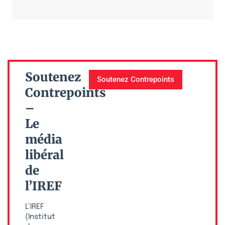
Soutenez
Soutenez Contrepoints
Contrepoints
–
Le
média
libéral
de
l’IREF
L’IREF
(Institut