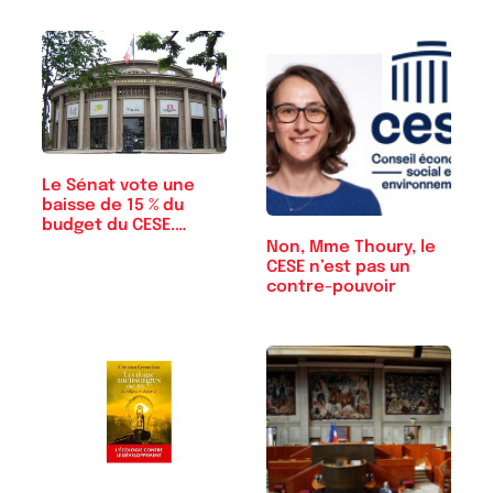
Le Sénat vote une
baisse de 15 % du
budget du CESE.…
Non, Mme Thoury, le
CESE n’est pas un
contre-pouvoir