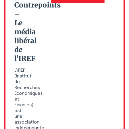
Contrepoints
–
Le
média
libéral
de
l’IREF
L’IREF
(Institut
de
Recherches
Économiques
et
Fiscales)
est
une
association
indépendante,