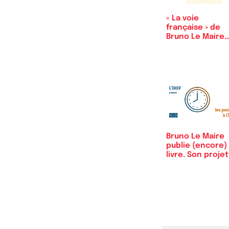
« La voie
française » de
Bruno Le Maire
n’est pas…
Bruno Le Maire
publie (encore)
livre. Son proje