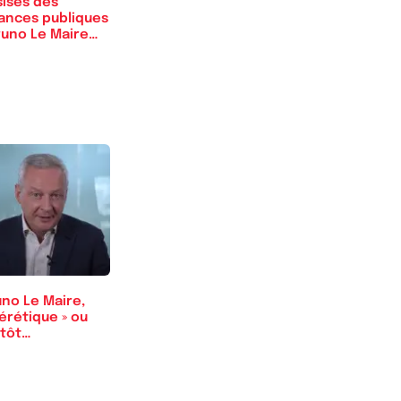
sises des
nances publiques
runo Le Maire
t…
uno Le Maire,
érétique » ou
tôt
conséquent ?