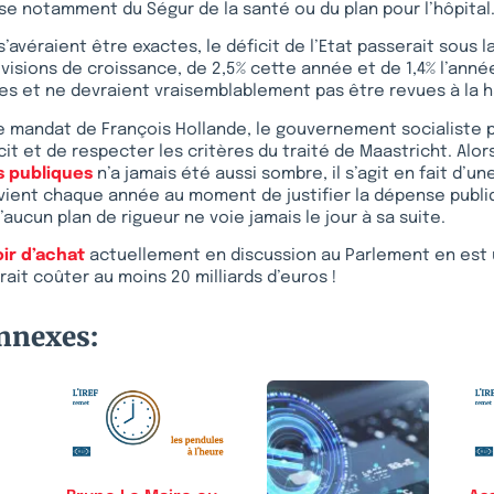
use notamment du Ségur de la santé ou du plan pour l’hôpital
s’avéraient être exactes, le déficit de l’Etat passerait sous 
évisions de croissance, de 2,5% cette année et de 1,4% l’ann
es et ne devraient vraisemblablement pas être revues à la 
le mandat de François Hollande, le gouvernement socialiste 
cit et de respecter les critères du traité de Maastricht. Alo
s publiques
n’a jamais été aussi sombre, il s’agit en fait d’un
evient chaque année au moment de justifier la dépense publ
’aucun plan de rigueur ne voie jamais le jour à sa suite.
ir d’achat
actuellement en discussion au Parlement en est u
vrait coûter au moins 20 milliards d’euros !
onnexes: