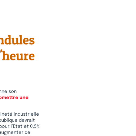
nne son
omettre une
ineté industrielle
publique devrait
our l’Etat et 0,5%
d’augmenter de