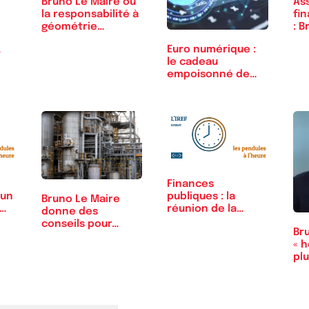
Bruno Le Maire ou
As
la responsabilité à
fi
géométrie
: B
variable
di
Euro numérique :
le cadeau
empoisonné de
Bruxelles
Finances
 un
publiques : la
Bruno Le Maire
t…
réunion de la
donne des
honte à l’Élysée
conseils pour…
Br
« h
plu
in