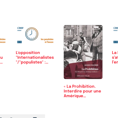
poids,…
L'opposition
La 
ou
"Internationalistes
s’a
l…
"/"populistes" :
l’e
un…
l’i
« La Prohibition.
Interdire pour une
Amérique…