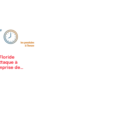
Floride
ttaque à
mprise de
déologie LGBT…