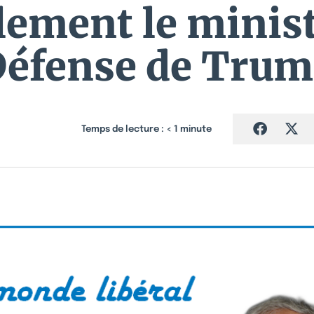
ement le minist
éfense de Tru
Temps de lecture :
< 1
minute