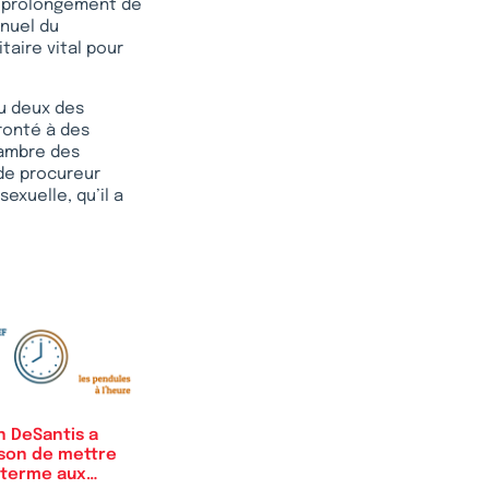
u prolongement de
nnuel du
taire vital pour
vu deux des
fronté à des
hambre des
de procureur
sexuelle, qu’il a
n DeSantis a
ison de mettre
 terme aux…