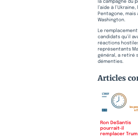
la campagne du p
l’aide à l’Ukrain
Pentagone, mais a
Washington.
Le remplacement d
candidats qu’il a
réactions hostile
représentants Ma
général, a retiré 
démenties.
Articles c
Ron DeSantis
pourrait-il
remplacer Tru