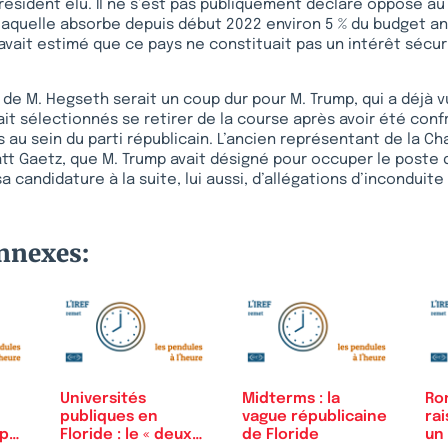
résident élu. Il ne s’est pas publiquement déclaré opposé a
e, laquelle absorbe depuis début 2022 environ 5 % du budget a
vait estimé que ce pays ne constituait pas un intérêt sécuri
e M. Hegseth serait un coup dur pour M. Trump, qui a déjà 
vait sélectionnés se retirer de la course après avoir été con
s au sein du parti républicain. L’ancien représentant de la C
tt Gaetz, que M. Trump avait désigné pour occuper le poste 
sa candidature à la suite, lui aussi, d’allégations d’inconduite 
onnexes:
Universités
Midterms : la
Ro
publiques en
vague républicaine
ra
mp
Floride : le « deux
de Floride
un