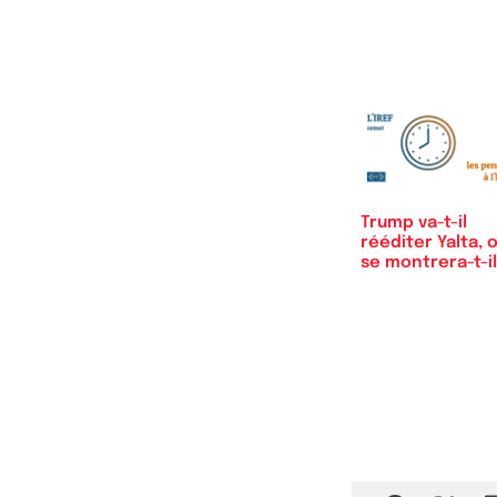
en 2024 ?
Trump va-t-il
rééditer Yalta, 
se montrera-t-i