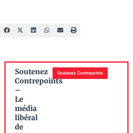
Soutenez
Soutenez Contrepoints
Contrepoints
–
Le
média
libéral
de