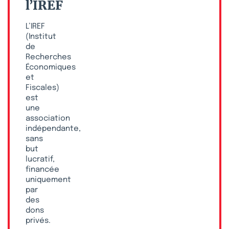
l’IREF
L’IREF
(Institut
de
Recherches
Économiques
et
Fiscales)
est
une
association
indépendante,
sans
but
lucratif,
financée
uniquement
par
des
dons
privés.