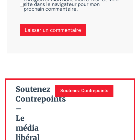
site dans le navigateur pour mon
prochain commentaire.
Soutenez
Soutenez Contrepoints
Contrepoints
–
Le
média
libéral