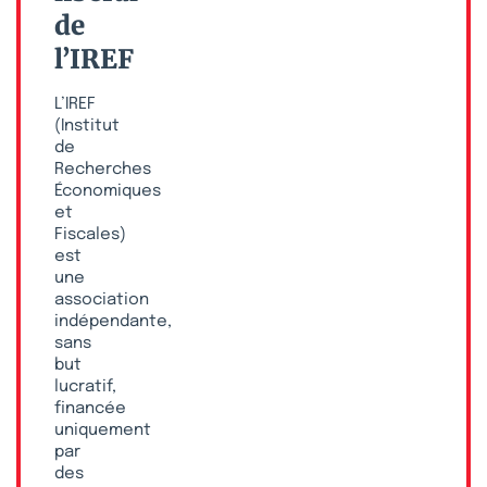
de
l’IREF
L’IREF
(Institut
de
Recherches
Économiques
et
Fiscales)
est
une
association
indépendante,
sans
but
lucratif,
financée
uniquement
par
des