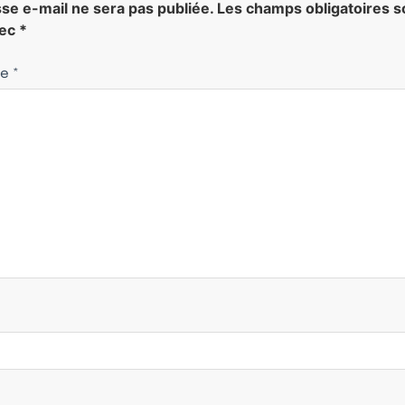
se e-mail ne sera pas publiée.
Les champs obligatoires s
vec
*
re
*