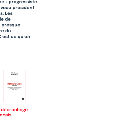
he « progressiste
ouveau président
s. Les
ie de
s presque
re du
C’est ce qu’on
 décrochage
nçais