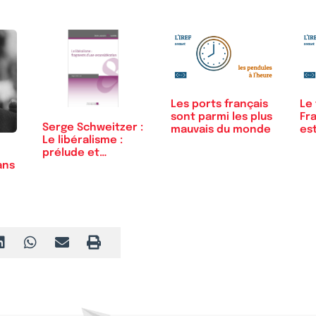
Les ports français
Le 
sont parmi les plus
Fr
Serge Schweitzer :
mauvais du monde
es
Le libéralisme :
po
prélude et…
ans