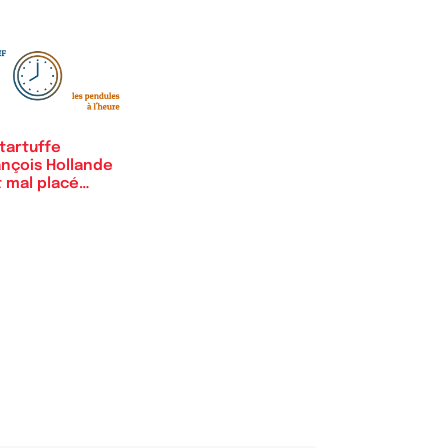
tartuffe
ançois Hollande
t mal placé
ur…