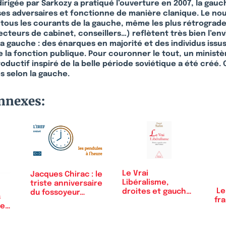
irigée par Sarkozy a pratiqué l’ouverture en 2007, la gauc
 ses adversaires et fonctionne de manière clanique. Le n
 tous les courants de la gauche, même les plus rétrograde
cteurs de cabinet, conseillers…) reflètent très bien l’env
 gauche : des énarques en majorité et des individus issu
 la fonction publique. Pour couronner le tout, un ministè
ductif inspiré de la belle période soviétique a été créé. 
s selon la gauche.
onnexes:
Le Vrai
Jacques Chirac : le
Libéralisme,
triste anniversaire
Le
droites et gauches
du fossoyeur…
s
fra
unies dans l’erreur
de