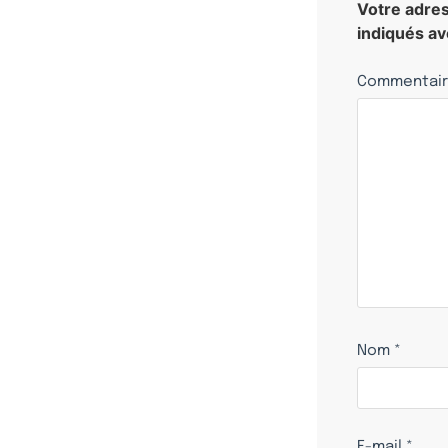
Votre adres
indiqués a
Commentai
Nom
*
E-mail
*