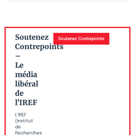
Soutenez
Soutenez Contrepoints
Contrepoints
–
Le
média
libéral
de
l’IREF
L’IREF
(Institut
de
Recherches