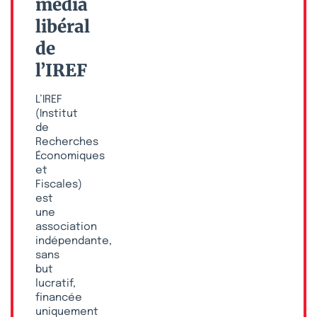
média
libéral
de
l’IREF
L’IREF
(Institut
de
Recherches
Économiques
et
Fiscales)
est
une
association
indépendante,
sans
but
lucratif,
financée
uniquement