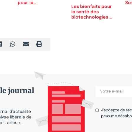
Sci
pour la
Les bienfaits pour
malhonnêteté…
la santé des
biotechnologies et
des OGM
le journal
J'accepte de re
nal d’actualité
peux me désabo
lyse libérale de
rt ailleurs.