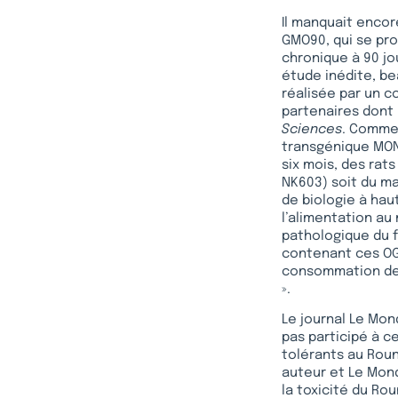
Il manquait encor
GMO90, qui se pro
chronique à 90 jo
étude inédite, be
réalisée par un c
partenaires dont 
Sciences
. Comme 
transgénique MON 
six mois, des rat
NK603) soit du ma
de biologie à haut
l’alimentation au
pathologique du f
contenant ces OGM
consommation de 
».
Le journal Le Mon
pas participé à c
tolérants au Roun
auteur et Le Mond
la toxicité du Ro