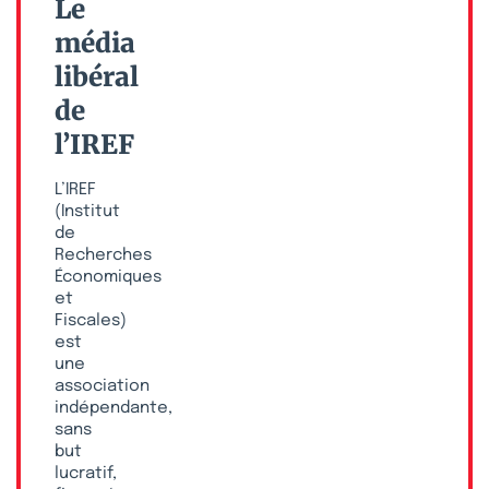
Le
média
libéral
de
l’IREF
L’IREF
(Institut
de
Recherches
Économiques
et
Fiscales)
est
une
association
indépendante,
sans
but
lucratif,