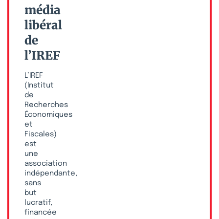
média
libéral
de
l’IREF
L’IREF
(Institut
de
Recherches
Économiques
et
Fiscales)
est
une
association
indépendante,
sans
but
lucratif,
financée