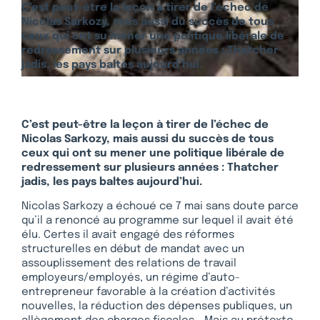
C’est peut-être la leçon à tirer de l’échec de
Nicolas Sarkozy, mais aussi du succès de tous
ceux qui ont su mener une politique libérale de
redressement sur plusieurs années : Thatcher
jadis, les pays baltes aujourd’hui.
C’est peut-être la leçon à tirer de l’échec de
Nicolas Sarkozy, mais aussi du succès de tous
ceux qui ont su mener une politique libérale de
redressement sur plusieurs années : Thatcher
jadis, les pays baltes aujourd’hui.
Nicolas Sarkozy a échoué ce 7 mai sans doute parce
qu’il a renoncé au programme sur lequel il avait été
élu. Certes il avait engagé des réformes
structurelles en début de mandat avec un
assouplissement des relations de travail
employeurs/employés, un régime d’auto-
entrepreneur favorable à la création d’activités
nouvelles, la réduction des dépenses publiques, un