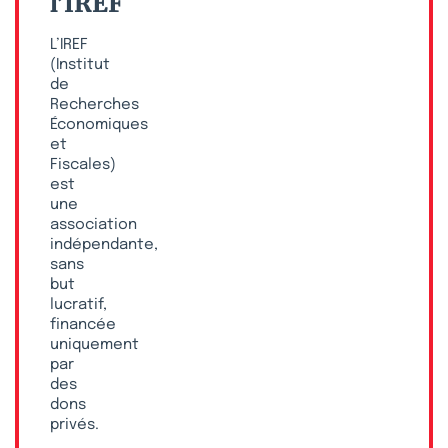
l’IREF
L’IREF
(Institut
de
Recherches
Économiques
et
Fiscales)
est
une
association
indépendante,
sans
but
lucratif,
financée
uniquement
par
des
dons
privés.