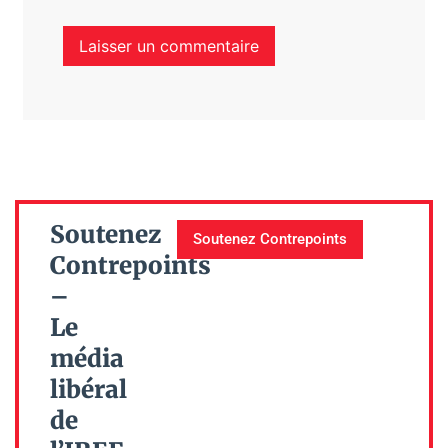
Soutenez
Soutenez Contrepoints
Contrepoints
–
Le
média
libéral
de