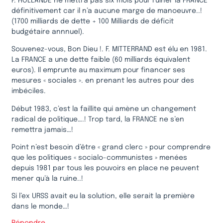
F. HOLLANDE ne mettra pas six mois pour ruiner la FRANCE
définitivement car il n’a aucune marge de manoeuvre..!
(1700 milliards de dette + 100 Milliards de déficit
budgétaire annnuel).
Souvenez-vous, Bon Dieu !. F. MITTERRAND est élu en 1981.
La FRANCE a une dette faible (60 milliards équivalent
euros). Il emprunte au maximum pour financer ses
mesures « sociales ». en prenant les autres pour des
imbéciles.
Début 1983, c’est la faillite qui amène un changement
radical de politique….! Trop tard, la FRANCE ne s’en
remettra jamais…!
Point n’est besoin d’être « grand clerc » pour comprendre
que les politiques « socialo-communistes » menées
depuis 1981 par tous les pouvoirs en place ne peuvent
mener qu’à la ruine..!
Si l’ex URSS avait eu la solution, elle serait la première
dans le monde…!
Répondre