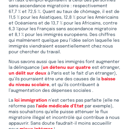
un taux d’emploi équivalent à celui des personnes
sans ascendance migratoire : respectivement
67,7 % et 72,5 %. Quant au taux de chômage, il est de
11,5 % pour les Asiatiques, 12,8 % pour les Américains
et Océaniens et de 13,7 % pour les Africains, contre
6,3 %pour les Français sans ascendance migratoire
et 8,1 % pour les immigrés européens. Des chiffres
qui malmènent quelque peu l’idée selon laquelle les
immigrés viendraient essentiellement chez nous
pour chercher du travail.
Nous savons aussi que les immigrés font augmenter
la délinquance (
un détenu sur quatre
est étranger,
un délit sur deux
à Paris est le fait d’un étranger),
qu’ils pourraient être une des causes de la
baisse
du niveau scolaire
, et qu’ils contribuent à
l’augmentation des dépenses sociales .
La
loi immigration
n’est certes pas parfaite (elle ne
réforme pas
l’aide médicale d’État
par exemple),
mais souhaitons qu’elle puisse atténuer le flux
migratoire illégal et incontrôlé qui contribue à nous
appauvrir. Sans doute faudrait-il moins accueillir