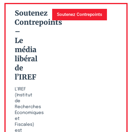
Soutenez
Soutenez Contrepoints
Contrepoints
–
Le
média
libéral
de
l’IREF
L’IREF
(Institut
de
Recherches
Économiques
et
Fiscales)
est