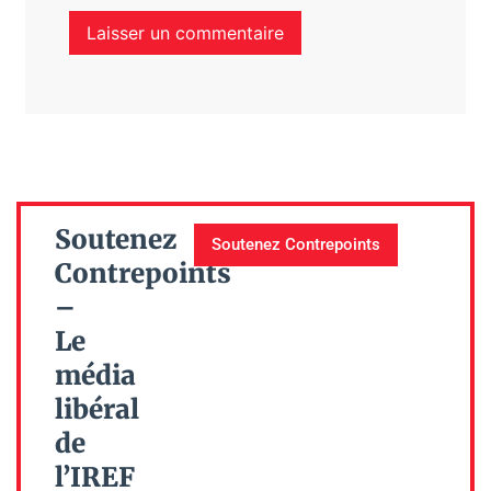
Soutenez
Soutenez Contrepoints
Contrepoints
–
Le
média
libéral
de
l’IREF