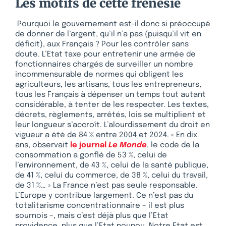
Les motifs de cette frénésie
Pourquoi le gouvernement est-il donc si préoccupé
de donner de l’argent, qu’il n’a pas (puisqu’il vit en
déficit), aux Français ? Pour les contrôler sans
doute. L’Etat taxe pour entretenir une armée de
fonctionnaires chargés de surveiller un nombre
incommensurable de normes qui obligent les
agriculteurs, les artisans, tous les entrepreneurs,
tous les Français à dépenser un temps tout autant
considérable, à tenter de les respecter. Les textes,
décrets, règlements, arrêtés, lois se multiplient et
leur longueur s’accroît. L’alourdissement du droit en
vigueur a été de 84 % entre 2004 et 2024. « En dix
ans, observait
le journal
Le Monde
, le code de la
consommation a gonflé de 53 %, celui de
l’environnement, de 43 %, celui de la santé publique,
de 41 %, celui du commerce, de 38 %, celui du travail,
de 31 %… » La France n’est pas seule responsable.
L’Europe y contribue largement. Ce n’est pas du
totalitarisme concentrationnaire – il est plus
sournois –, mais c’est déjà plus que l’Etat
providence, plus que l’Etat nounou. Notre Etat est