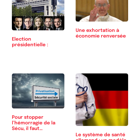
Une exhortation à
économie renversée
Election
présidentielle :
Pour stopper
l’hémorragie de la
Sécu, il faut…
Le système de santé