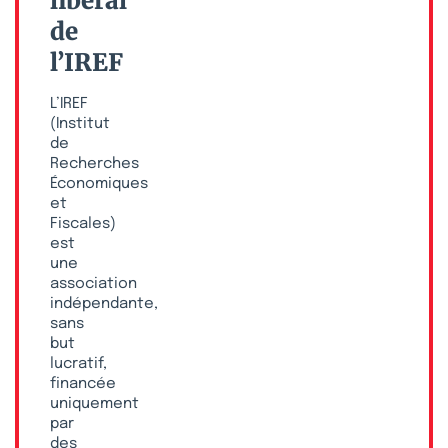
libéral
de
l’IREF
L’IREF
(Institut
de
Recherches
Économiques
et
Fiscales)
est
une
association
indépendante,
sans
but
lucratif,
financée
uniquement
par
des