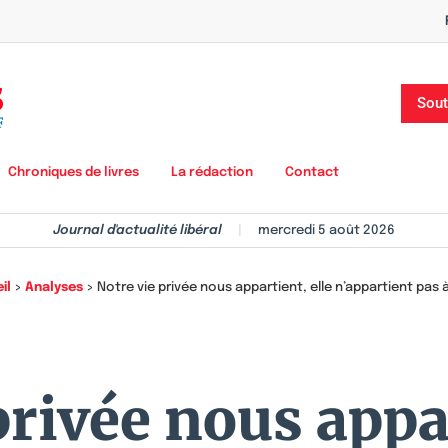
Sout
Chroniques de livres
La rédaction
Contact
Journal d'actualité libéral
|
mercredi 5 août 2026
il
>
Analyses
>
Notre vie privée nous appartient, elle n’appartient pas à
privée nous appar