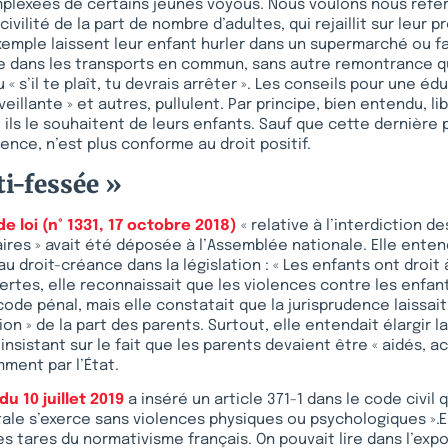
plexées de certains jeunes voyous. Nous voulons nous référ
civilité de la part de nombre d’adultes, qui rejaillit sur leur p
xemple laissent leur enfant hurler dans un supermarché ou f
e dans les transports en commun, sans autre remontrance qu
u « s’il te plaît, tu devrais arrêter ». Les conseils pour une éd
enveillante » et autres, pullulent. Par principe, bien entendu, l
ls le souhaitent de leurs enfants. Sauf que cette dernière p
ence, n’est plus conforme au droit positif.
ti-fessée »
e loi (n° 1331, 17 octobre 2018)
« relative à l’interdiction d
ires » avait été déposée à l’Assemblée nationale. Elle ent
au droit-créance dans la législation : « Les enfants ont droit
Certes, elle reconnaissait que les violences contre les enfan
ode pénal, mais elle constatait que la jurisprudence laissait
ion » de la part des parents. Surtout, elle entendait élargir l
 insistant sur le fait que les parents devaient être « aidés,
ment par l’État.
 du 10 juillet 2019
a inséré un article 371-1 dans le code civil 
ntale s’exerce sans violences physiques ou psychologiques ».E
s tares du normativisme français. On pouvait lire dans l’exp