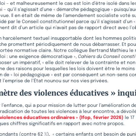
loi – et malheureusement le cas est loin d’être isolé dans le
oi – qu’il s’agissait d’une « démarche pédagogique » puisqu’a
évue. Il en était de même de l’amendement socialiste voté s
idé par le Conseil constitutionnel parce qu’il s’agissait d’un «
ment dit d’un article qui n’avait pas de rapport direct avec l’ob
n harcèlement textuel insupportable dont les hommes politiq
che promettent périodiquement de nous débarrasser. Et pour
ortée normative claire. Notre collègue Bertrand Mathieu le r
 loi : une exigence démocratique »,
Cahiers du Conseil consti
 poser un impératif, « elle doit relever de la contrainte et non 
l’une des raisons pour lesquelles les lois doivent être le moi
on de « loi pédagogique » est par conséquent un non-sens con
 l’emprise de l’État nounou sur nos vies privées.
ètre des violences éducatives » inqu
l’enfance, qui a pour mission de lutter pour l’amélioration d
éradication de toutes les violences à leur encontre, a dévoilé
iolences éducatives ordinaires » (Ifop, février 2026)
le 17
ues chiffres significatifs en rapport avec notre propos.
ondants (contre 62 %), « certains enfants ont besoin de pun