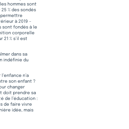
, les hommes sont
r 25 % des sondés
t permettre
térieur à 2019 –
s sont fondés à le
nition corporelle
 21 % s’il est
almer dans sa
n indéfinie du
r l’enfance n’a
ntre son enfant ?
Pour changer
tat doit prendre sa
té de l’éducation :
 de faire vivre
nière idée, mais