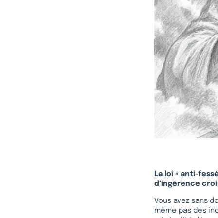
La loi « anti-fes
d’ingérence crois
Vous avez sans do
même pas des inci