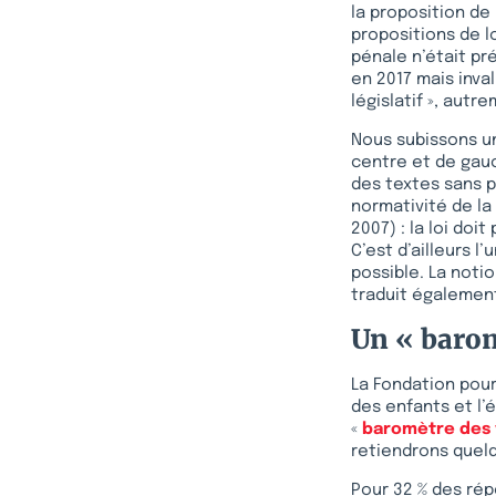
la proposition de 
propositions de l
pénale n’était pr
en 2017 mais inval
législatif », autre
Nous subissons u
centre et de gau
des textes sans p
normativité de la
2007) : la loi doit
C’est d’ailleurs 
possible. La noti
traduit également
Un « barom
La Fondation pour 
des enfants et l’
«
baromètre des v
retiendrons quelq
Pour 32 % des rép