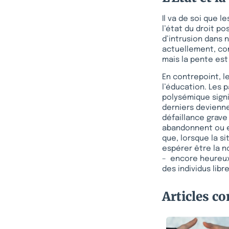
Il va de soi que 
l’état du droit pos
d’intrusion dans n
actuellement, com
mais la pente est 
En contrepoint, l
l’éducation. Les 
polysémique signi
derniers devienne
défaillance grave 
abandonnent ou e
que, lorsque la s
espérer être la 
– encore heureux 
des individus libr
Articles c