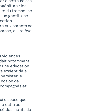
er à cette baisse
rogéniture : les
aire du trampoline
’un gentil « ce
ucation
ibre aux parents de
hrase, qui relève
es violences
endait notamment
 à une éducation
ts étaient déjà
 persister le
a notion de
 accompagnés et
qui dispose que
lle est très
osé des motifs de