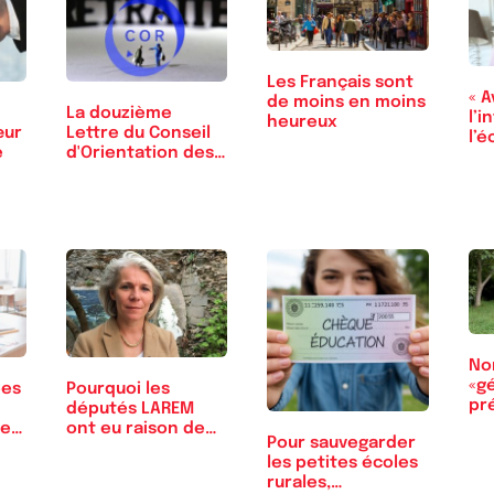
Les Français sont
« A
de moins en moins
La douzième
l’i
heureux
œur
Lettre du Conseil
l’é
e
d'Orientation des
la
Retraites
Non
«g
ées
Pourquoi les
pré
députés LAREM
 en
ont eu raison de
Pour sauvegarder
ne pas…
les petites écoles
rurales,…