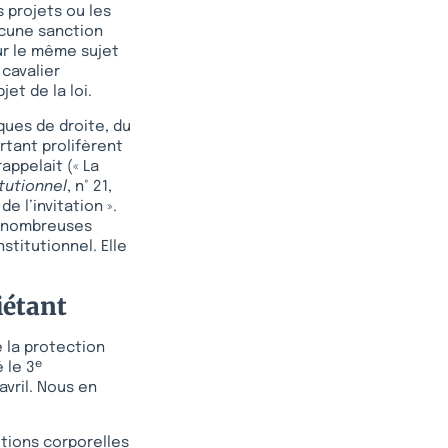
s projets ou les
ucune sanction
ur le même sujet
 cavalier
jet de la loi.
ues de droite, du
tant prolifèrent
appelait (« La
tutionnel
, n° 21,
de l’invitation ».
ns nombreuses
stitutionnel. Elle
iétant
e la protection
e
 le 3
 avril. Nous en
itions corporelles