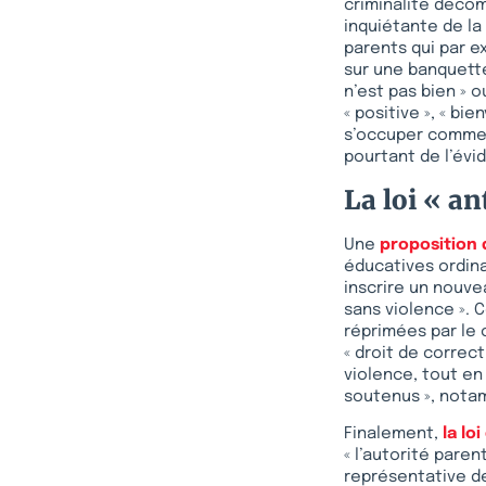
criminalité décom
inquiétante de la 
parents qui par e
sur une banquett
n’est pas bien » o
« positive », « bi
s’occuper comme i
pourtant de l’évid
La loi « an
Une
proposition d
éducatives ordina
inscrire un nouve
sans violence ». 
réprimées par le c
« droit de correct
violence, tout en
soutenus », notam
Finalement,
la loi
« l’autorité pare
représentative de