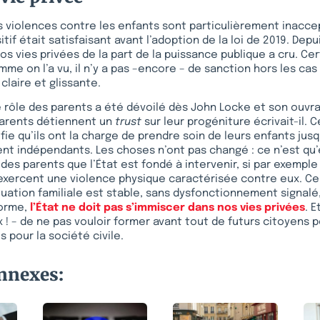
les violences contre les enfants sont particulièrement inacce
itif était satisfaisant avant l’adoption de la loi de 2019. Depui
os vies privées de la part de la puissance publique a cru. Ce
me on l’a vu, il n’y a pas –encore – de sanction hors les cas
claire et glissante.
e rôle des parents a été dévoilé dès John Locke et son ouvr
parents détiennent un
trust
sur leur progéniture écrivait-il. 
fie qu’ils ont la charge de prendre soin de leurs enfants jus
nt indépendants. Les choses n’ont pas changé : ce n’est qu
des parents que l’État est fondé à intervenir, si par exemple 
xercent une violence physique caractérisée contre eux. Cel
ituation familiale est stable, sans dysfonctionnement signalé
norme,
l’État ne doit pas s’immiscer dans nos vies privées
. E
! – de ne pas vouloir former avant tout de futurs citoyens po
es pour la société civile.
onnexes: