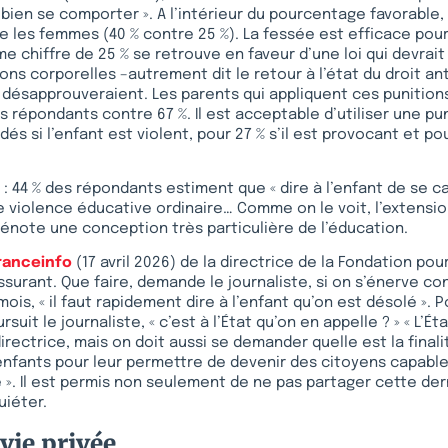
bien se comporter ». A l’intérieur du pourcentage favorable
 les femmes (40 % contre 25 %). La fessée est efficace pou
e chiffre de 25 % se retrouve en faveur d’une loi qui devrai
ons corporelles –autrement dit le retour à l’état du droit an
a désapprouveraient. Les parents qui appliquent ces punition
es répondants contre 67 %. Il est acceptable d’utiliser une pu
és si l’enfant est violent, pour 27 % s’il est provocant et pour
e : 44 % des répondants estiment que « dire à l’enfant de se c
 violence éducative ordinaire… Comme on le voit, l’extensio
dénote une conception très particulière de l’éducation.
ranceinfo
(17 avril 2026) de la directrice de la Fondation pou
ssurant. Que faire, demande le journaliste, si on s’énerve co
ois, « il faut rapidement dire à l’enfant qu’on est désolé ». 
rsuit le journaliste, « c’est à l’État qu’on en appelle ? » « L’É
directrice, mais on doit aussi se demander quelle est la finali
nfants pour leur permettre de devenir des citoyens capables
». Il est permis non seulement de ne pas partager cette der
uiéter.
 vie privée