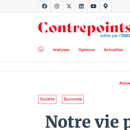
Analyses
Opinions
Actualités
Accue
Société
Économie
Notre vie 