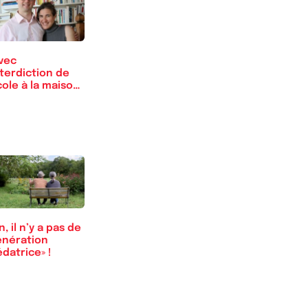
vec
nterdiction de
cole à la maison,
…
, il n’y a pas de
énération
datrice» !