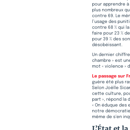
pour apprendre à 
plus nombreux que
contre 69. Le mêm
l’usage des puniti
contre 68 % qui l
faire pour 23 % d
pour 39 % des sond
désobéissant.
Un dernier chiffr
chambre » est une
mot « violence » 
Le passage sur F
guère été plus ra
Selon Joëlle Sicam
cette culture, pou
part », répond la 
« On éduque des e
notre démocratie 
même de s’en inq
L’État et la