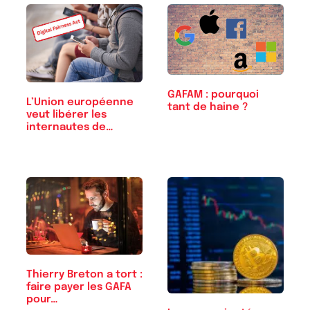
GAFAM : pourquoi
L’Union européenne
tant de haine ?
veut libérer les
internautes de…
Thierry Breton a tort :
faire payer les GAFA
pour…