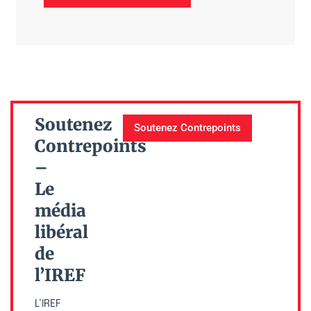
Soutenez
Soutenez Contrepoints
Contrepoints
–
Le
média
libéral
de
l’IREF
L’IREF