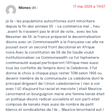
17 mai 2024 à 11h57
Moneo
dit :
je lis » les populations autochtones sont minoritaire
depuis la fin des années 50 » ca commence mal … heu
..avant ils n’avaient pas le droit de vote… avec les lois
Messmer de 56 ,la France préparait la decentralisation
disons avec un Commonwealth à la française car elle ne
pouvait avoir un second front decolonial en Afrique
noire.Avec la constitution de 58 de De Gaulle voulut
institutionnaliser ce Commonwealth ce fut l’ephemere
communauté auquel participeront l’Afrique mais aussi
tous les confettis de l’empire donc la Caledonie. il fut
donne le choix à chaque pays rester TOM selon 1956 ou
devenir membre de la communaute .La calédonie dont le
principal dirigeant de l Union caledonienne ( rien à voir
avec l UC d’aujourd hui racial et marxiste ) était Maurice
Lenormand un bourguignon marié une femme kanak était
un politique disons radical-socialiste et son parti etait
composé de kanaks mais aussi de nombre de petit
blancs et syndicalistes de l ile … Maurice lenormand eut (