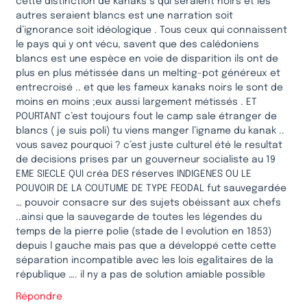
cette distinction de kanaks s qui seraient noirs et les
autres seraient blancs est une narration soit
d’ignorance soit idéologique . Tous ceux qui connaissent
le pays qui y ont vécu, savent que des calédoniens
blancs est une espèce en voie de disparition ils ont de
plus en plus métissée dans un melting-pot généreux et
entrecroisé .. et que les fameux kanaks noirs le sont de
moins en moins ;eux aussi largement métissés . ET
POURTANT c’est toujours fout le camp sale étranger de
blancs ( je suis poli) tu viens manger l’igname du kanak ..
vous savez pourquoi ? c’est juste culturel été le resultat
de decisions prises par un gouverneur socialiste au 19
EME SIECLE QUI créa DES réserves INDIGENES OU LE
POUVOIR DE LA COUTUME DE TYPE FEODAL fut sauvegardée
… pouvoir consacre sur des sujets obéissant aux chefs
..ainsi que la sauvegarde de toutes les légendes du
temps de la pierre polie (stade de l evolution en 1853)
depuis l gauche mais pas que a développé cette cette
séparation incompatible avec les lois egalitaires de la
république …. il ny a pas de solution amiable possible
Répondre