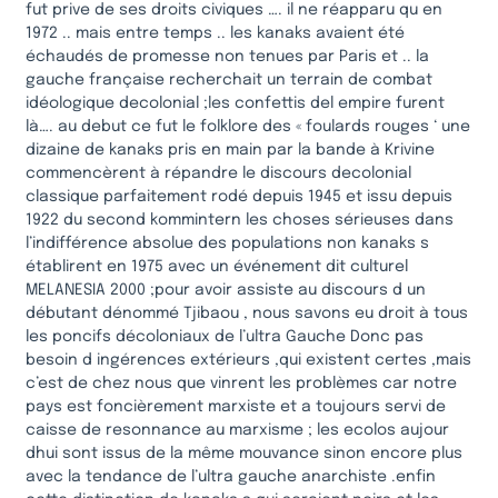
fut prive de ses droits civiques …. il ne réapparu qu en
1972 .. mais entre temps .. les kanaks avaient été
échaudés de promesse non tenues par Paris et .. la
gauche française recherchait un terrain de combat
idéologique decolonial ;les confettis del empire furent
là…. au debut ce fut le folklore des « foulards rouges ‘ une
dizaine de kanaks pris en main par la bande à Krivine
commencèrent à répandre le discours decolonial
classique parfaitement rodé depuis 1945 et issu depuis
1922 du second kommintern les choses sérieuses dans
l’indifférence absolue des populations non kanaks s
établirent en 1975 avec un événement dit culturel
MELANESIA 2000 ;pour avoir assiste au discours d un
débutant dénommé Tjibaou , nous savons eu droit à tous
les poncifs décoloniaux de l’ultra Gauche Donc pas
besoin d ingérences extérieurs ,qui existent certes ,mais
c’est de chez nous que vinrent les problèmes car notre
pays est foncièrement marxiste et a toujours servi de
caisse de resonnance au marxisme ; les ecolos aujour
dhui sont issus de la même mouvance sinon encore plus
avec la tendance de l’ultra gauche anarchiste .enfin