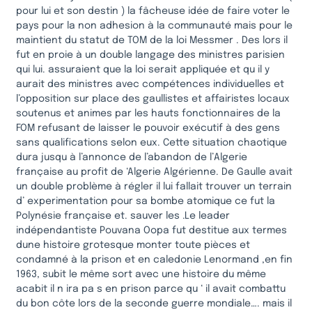
pour lui et son destin ) la fâcheuse idée de faire voter le
pays pour la non adhesion à la communauté mais pour le
maintient du statut de TOM de la loi Messmer . Des lors il
fut en proie à un double langage des ministres parisien
qui lui. assuraient que la loi serait appliquée et qu il y
aurait des ministres avec compétences individuelles et
l’opposition sur place des gaullistes et affairistes locaux
soutenus et animes par les hauts fonctionnaires de la
FOM refusant de laisser le pouvoir exécutif à des gens
sans qualifications selon eux. Cette situation chaotique
dura jusqu à l’annonce de l’abandon de l’Algerie
française au profit de ‘Algerie Algérienne. De Gaulle avait
un double problème à régler il lui fallait trouver un terrain
d’ experimentation pour sa bombe atomique ce fut la
Polynésie française et. sauver les .Le leader
indépendantiste Pouvana Oopa fut destitue aux termes
dune histoire grotesque monter toute pièces et
condamné à la prison et en caledonie Lenormand ,en fin
1963, subit le même sort avec une histoire du même
acabit il n ira pa s en prison parce qu ‘ il avait combattu
du bon côte lors de la seconde guerre mondiale…. mais il