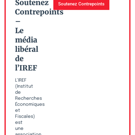
Soutenez
Soutenez Contrepoints
Contrepoints
–
Le
média
libéral
de
l’IREF
L’IREF
(Institut
de
Recherches
Économiques
et
Fiscales)
est
une
association