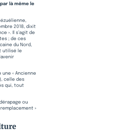
t par là même le
nézuélienne,
mbre 2018, dixit
ce ». Il s’agit de
tes ; de ces
icaine du Nord,
utilisé le
’avenir
e une « Ancienne
, celle des
s qui, tout
n dérapage ou
d remplacement »
lture