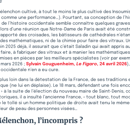
élenchon cultivé, à tout le moins le plus cultivé des Insoumis
e comme une performance…). Pourtant, sa conception de l’hi
 de l’histoire occidentale semble connaître quelques graves 
it lors d’une réunion que Notre-Dame de Paris avait été const
apporté des croisades, les bâtisseurs de cathédrales n’étan
i des mathématiques, ni de la chimie pour faire des vitraux. U
juin 2025 déjà, il assurait que c’était Saladin qui avait appris 
 faire, à fabriquer des vitraux et à manier les mathématiques
mises en pièces par les meilleurs spécialistes (voir par exe
4 mars 2026 ;
Sylvain Gouguenheim,
Le Figaro
, 24 avril 2026
)
 occidentale n’en a eu cure.
 plus loin dans la détestation de la France, de ses traditions 
ique (ne lui en déplaise). Le 18 mars, défendant une fois enc
 » à la suite de l’élection du nouveau maire de Saint-Denis, 
toriques, il a insulté l’ancienne France, « tout blanc, tout m
e le tollé si un homme politique de droite avait tenu le même
leur de peau des personnes visées…
élenchon, l’incompris ?