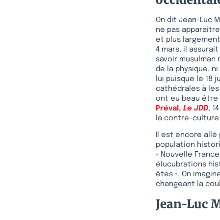
On dit Jean-Luc M
ne pas apparaîtr
et plus largement
4 mars, il assura
savoir musulman r
de la physique, n
lui puisque le 18 
cathédrales à les
ont eu beau être 
Préval,
Le JDD
, 1
la contre-culture
Il est encore allé
population histor
« Nouvelle France
élucubrations his
êtes ». On imagin
changeant la cou
Jean-Luc M