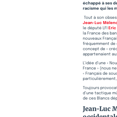
échappé à ses dét
racisme qui les 
Tout à son obsess
Jean-Luc Mélen
le député LFI
Eric
la France des banl
nouveaux Français
fréquemment de c
concept de « créo
appartenaient au
L’idée d’une « No
France » (nous ne
« Français de sou
particulièrement
Toujours provocate
d’une tactique m
de ces Blancs dép
Jean-Luc M
occidental