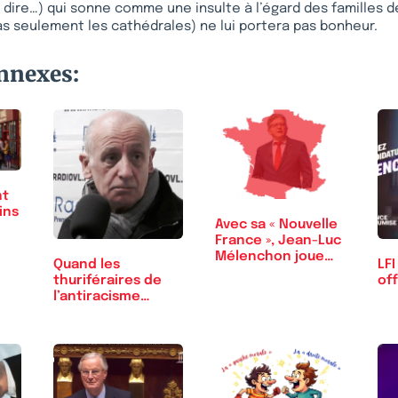
ut dire…) qui sonne comme une insulte à l’égard des familles d
pas seulement les cathédrales) ne lui portera pas bonheur.
onnexes:
nt
ins
Avec sa « Nouvelle
France », Jean-Luc
Mélenchon joue…
Quand les
LFI
thuriféraires de
of
l’antiracisme
versent…