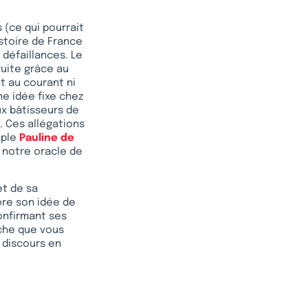
 (ce qui pourrait
stoire de France
défaillances. Le
ruite grâce au
t au courant ni
ne idée fixe chez
aux bâtisseurs de
. Ces allégations
mple
Pauline de
, notre oracle de
et de sa
ore son idée de
confirmant ses
oche que vous
 discours en