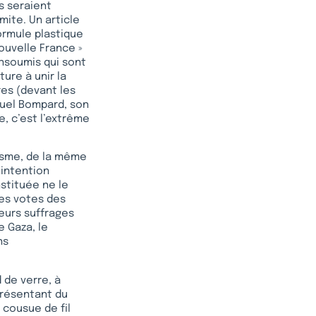
ns seraient
mite. Un article
formule plastique
Nouvelle France »
Insoumis qui sont
ure à unir la
res (devant les
nuel Bompard, son
e, c’est l’extrême
tisme, de la même
intention
stituée ne le
les votes des
leurs suffrages
e Gaza, le
ns
 de verre, à
présentant du
 cousue de fil