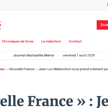
Sout
Chroniques de livres
La rédaction
Contact
Journal d'actualité libéral
|
vendredi 7 août 2026
ses
>
« Nouvelle France » : Jean-Luc Mélenchon nous prend vraiment po
lle France » : 