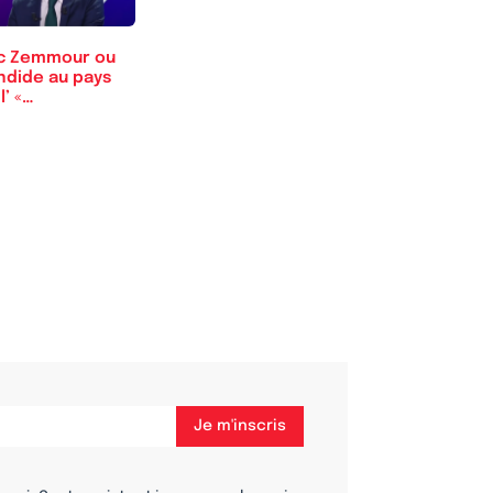
ic Zemmour ou
ndide au pays
l’ «…