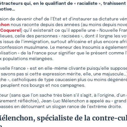
racteurs qui, en le qualifiant de « racialiste », trahissen
motive…
ion de devenir chef de l’État et d’instaurer sa dictature vé
chon
nous raconte depuis des années (au moins depuis nove
 Coquerel
) qu’il existerait ce qu’il appelle une « Nouvelle Fran
ieues, celle des personnes « racisées », dont il lorgne les vo
 issus de l’immigration, surtout africaine et plus encore afr
onfession musulmane. Le meneur des Insoumis a également 
lisation » de la France pour signifier que le présent comme l
x populations mélangées.
uvelle France » est en elle-même clivante puisqu’elle suppos
 savons pas si cette expression mérite, elle, une majuscule…)
che », catholiques de type caucasien plus ou moins dégénéré
, peuplent nos bourgs et nos campagnes.
ur (sans que l’on sache très bien s’il s’agit, à l’origine, d’u
ûrement réfléchie), Jean-Luc Mélenchon a appelé au « gran
assés en détournant un slogan rance de l’extrême droite.
élenchon, spécialiste de la contre-cu
e