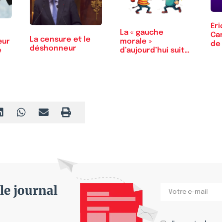
Ér
La « gauche
Ca
La censure et le
œur
morale »
de 
déshonneur
e
d’aujourd’hui suit-
elle…
le journal