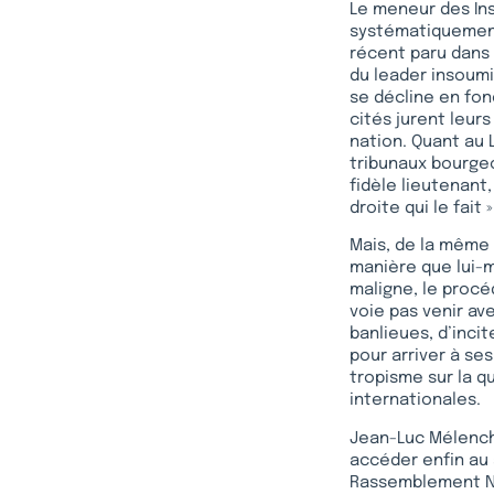
Le meneur des Inso
systématiquement m
récent paru dans
du leader insoumis
se décline en fon
cités jurent leurs
nation. Quant au 
tribunaux bourgeo
fidèle lieutenant
droite qui le fait »
Mais, de la même 
manière que lui-
maligne, le proc
voie pas venir av
banlieues, d’inci
pour arriver à ses
tropisme sur la q
internationales.
Jean-Luc Mélenchon
accéder enfin au 
Rassemblement Nat