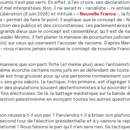
umis n’est pas verni. En effet, à l’en croire, ses déclaratio
al interprétées. Non, il ne serait ni « racialiste », ni antisé
Libération
(8 juin 2026) et intitulé «
« Nouvelle France
», la 
 » permet de faire le point. Il explique que le concept de « 
ction des publics et des circonstances. Les parlementaires 
 grands dieux que le concept est rassembleur, qu’il est de nat
Leader Minimo, il fait planer la menace de poursuites judiciai
is) sur ceux qui oseraient l’accuser de racisme. D’après Ma
, « nous n’avons jamais racialisé le concept de nouvelle Franc
.
manière que son parti flirte (et même plus) avec l’antisémi
même écorche certains noms juifs en se défendant de toute 
édé est trop grossier pour qu’une personne normalement con
ec ses gros sabots. La tactique, très primaire, est d’agréger 
ter des populations souvent abstentionnistes à lui accorder 
 fins électorales. De là, le battage médiatique sur la bande d
uestion palestinienne en évinçant toutes les autres questio
 réussira-t-il son pari ? Parviendra-t-il à briser son plafond
second tour de l’élection présidentielle et à y vaincre le re
ional ? Nous faisons le pari qu’il n’en sera rien. Sa tactique