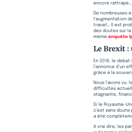
encore rattrapé… 
De nombreuses étu
l’augmentation de
travail… Il est pr
des doutes sur la 
même
enquête I
Le Brexit 
En 2016, le débat 
l’annonce d’un e
grâce à la souver
Nous l’avons vu,
difficultés actue
stagnante, financ
Si le Royaume-Uni
c’est sans doute 
a été complèteme
A vrai dire, les p