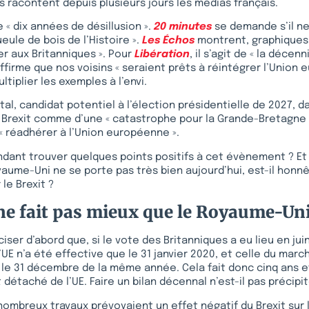
us racontent depuis plusieurs jours les médias français.
« dix années de désillusion ».
20 minutes
se demande s’il ne 
ueule de bois de l’Histoire ».
Les Échos
montrent, graphiques à
er aux Britanniques ». Pour
Libération
, il s’agit de « la décen
ffirme que nos voisins « seraient prêts à réintégrer l’Union 
tiplier les exemples à l’envi.
tal, candidat potentiel à l’élection présidentielle de 2027, 
 du Brexit comme d’une « catastrophe pour la Grande-Bretagne
 « réadhérer à l’Union européenne ».
ant trouver quelques points positifs à cet évènement ? Et s’i
yaume-Uni ne se porte pas très bien aujourd’hui, est-il honnê
 le Brexit ?
ne fait pas mieux que le Royaume-Un
ciser d’abord que, si le vote des Britanniques a eu lieu en juin
UE n’a été effective que le 31 janvier 2020, et celle du marc
 le 31 décembre de la même année. Cela fait donc cinq ans e
détaché de l’UE. Faire un bilan décennal n’est-il pas précipit
 nombreux travaux prévoyaient un effet négatif du Brexit sur l