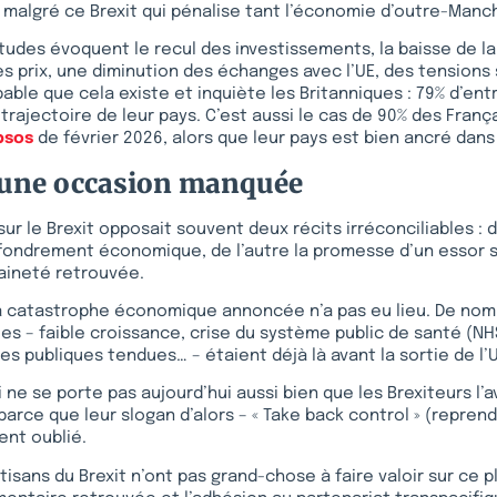
malgré ce Brexit qui pénalise tant l’économie d’outre-Manc
des évoquent le recul des investissements, la baisse de la 
s prix, une diminution des échanges avec l’UE, des tensions
obable que cela existe et inquiète les Britanniques : 79% d’en
trajectoire de leur pays. C’est aussi le cas de 90% des França
psos
de février 2026, alors que leur pays est bien ancré dans l
: une occasion manquée
sur le Brexit opposait souvent deux récits irréconciliables : 
ffondrement économique, de l’autre la promesse d’un essor 
aineté retrouvée.
 la catastrophe économique annoncée n’a pas eu lieu. De no
lles – faible croissance, crise du système public de santé (NH
es publiques tendues… – étaient déjà là avant la sortie de l’U
 ne se porte pas aujourd’hui aussi bien que les Brexiteurs l’a
parce que leur slogan d’alors – « Take back control » (reprend
nt oublié.
artisans du Brexit n’ont pas grand-chose à faire valoir sur ce p