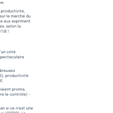
he.
productivité,
 sur le marché du
tre eux expriment
is, selon la
’UE !
d’un côté
spectaculaire
mbreuses
S), productivité
E.
vaient promis,
re le contrôle) –
lan si ce n’est une