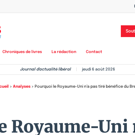
Sout
Chroniques de livres
La rédaction
Contact
Journal d'actualité libéral
|
jeudi 6 août 2026
cueil
>
Analyses
>
Pourquoi le Royaume-Uni n’a pas tiré bénéfice du Bre
e Royaume-Uni n