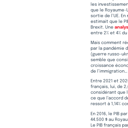
les investissemen
que le Royaume-Un
sortie de l’UE. E
estimait que le PI
Brexit. Une
analy
entre 2% et 4% du 
Mais comment rée
par la pandémie d
(guerre russo-ukr
semble que consi
croissance écono
de l’immigration… 
Entre 2021 et 202
français, lui, de 
considérant que l
ce que l’accord d
ressort à 1,14% co
En 2016, le PIB pa
44.500 $ au Royau
Le PIB français pa