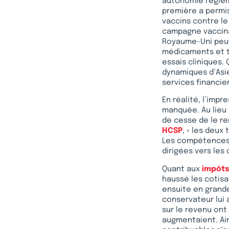
autonomie régleme
première a permi
vaccins contre le
campagne vaccina
Royaume-Uni peut
médicaments et tr
essais cliniques.
dynamiques d’Asie
services financier
En réalité, l’imp
manquée. Au lieu 
de cesse de le re
HCSP
, « les deux
Les compétences t
dirigées vers les 
Quant aux
impôts
haussé les cotisa
ensuite en grande
conservateur lui a
sur le revenu ont 
augmentaient. Ai