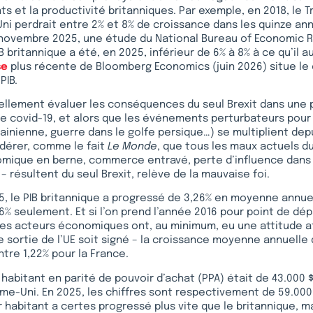
ts et la productivité britanniques. Par exemple, en 2018, le T
i perdrait entre 2% et 8% de croissance dans les quinze ann
n novembre 2025, une étude du National Bureau of Economic 
B britannique a été, en 2025, inférieur de 6% à 8% à ce qu’il a
se
plus récente de Bloomberg Economics (juin 2026) situe le 
PIB.
llement évaluer les conséquences du seul Brexit dans une
e covid-19, et alors que les événements perturbateurs pour
ainienne, guerre dans le golfe persique…) se multiplient depu
dérer, comme le fait
Le Monde
, que tous les maux actuels 
mique en berne, commerce entravé, perte d’influence dans
– résultent du seul Brexit, relève de la mauvaise foi.
5, le PIB britannique a progressé de 3,26% en moyenne annuel
2,6% seulement. Et si l’on prend l’année 2016 pour point de dép
es acteurs économiques ont, au minimum, eu une attitude at
e sortie de l’UE soit signé – la croissance moyenne annuelle 
ntre 1,22% pour la France.
r habitant en parité de pouvoir d’achat (PPA) était de 43.000 
me-Uni. En 2025, les chiffres sont respectivement de 59.000 
r habitant a certes progressé plus vite que le britannique, mai