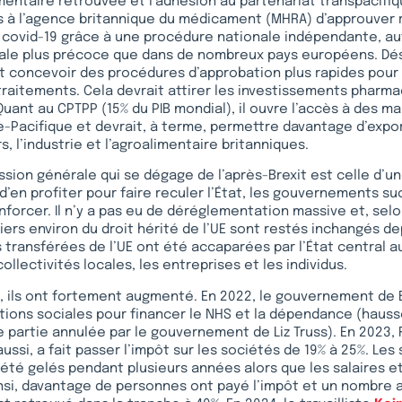
ntaire retrouvée et l’adhésion au partenariat transpacifiq
s à l’agence britannique du médicament (MHRA) d’approuver 
 covid-19 grâce à une procédure nationale indépendante, au
le plus précoce que dans de nombreux pays européens. Dés
 concevoir des procédures d’approbation plus rapides pour
aitements. Cela devrait attirer les investissements pharma
 Quant au CPTPP (15% du PIB mondial), il ouvre l’accès à des m
-Pacifique et devrait, à terme, permettre davantage d’expor
s, l’industrie et l’agroalimentaire britanniques.
ression générale qui se dégage de l’après-Brexit est celle d’
d’en profiter pour faire reculer l’État, les gouvernements su
nforcer. Il n’y a pas eu de déréglementation massive et, sel
 tiers environ du droit hérité de l’UE sont restés inchangés dep
ransférées de l’UE ont été accaparées par l’État central au
collectivités locales, les entreprises et les individus.
, ils ont fortement augmenté. En 2022, le gouvernement de 
tions sociales pour financer le NHS et la dépendance (hauss
 partie annulée par le gouvernement de Liz Truss). En 2023, 
ussi, a fait passer l’impôt sur les sociétés de 19% à 25%. Les 
été gelés pendant plusieurs années alors que les salaires et 
nsi, davantage de personnes ont payé l’impôt et un nombre 