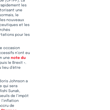
ue (CPTPP). La
rapidement les
torisant une
ormais, le
 les nouveaux
ceutiques et les
archés
tations pour les
une occasion
ccessifs n’ont eu
on une
note du
uis le Brexit ».
 lieu d’être
Boris Johnson a
e qui sera
Rishi Sunak,
seuils de l’impôt
l’inflation
accru de