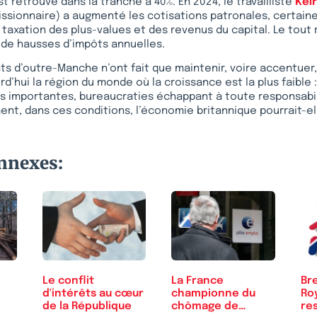
t retrouvé dans la tranche à 40%. En 2024, le travailliste
Kei
sionnaire) a augmenté les cotisations patronales, certaines
 taxation des plus-values et des revenus du capital. Le tout
es de hausses d’impôts annuelles.
 d’outre-Manche n’ont fait que maintenir, voire accentuer, 
rd’hui la région du monde où la croissance est la plus faible :
s importantes, bureaucraties échappant à toute responsabil
t, dans ces conditions, l’économie britannique pourrait-el
onnexes:
Le conflit
La France
Bre
d'intérêts au cœur
championne du
Ro
de la République
chômage de
res