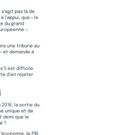
s’agit pas là de
 l’appui, que « le
nie du grand
européenne ».
dans une tribune au
 » et demande à
l est difficile
te d’en rejeter
i
 2016, la sortie du
hé unique et de
t demi que le
é ?
’économie, le PIB,