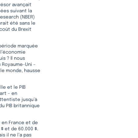
résor avançait
ées suivant la
Research (NBER)
urait été sans le
coût du Brexit
 période marquée
 l’économie
is ? Il nous
du Royaume-Uni –
 le monde, hausse
le et le PIB
art – en
tentiste jusqu’à
du PIB britannique
$ en France et de
$ et de 60.000 $.
s il ne l’a pas