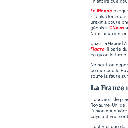
l’histoire que no
Le Monde
évoque 
« la plus longue g
Brexit a coûté ch
gâchis ».
CNews
a
Nous pourrions mul
Quant à Gabriel At
Figaro
, il parle
ce qu’on la fasse
Ne peut-on cepend
de nier que le Ro
toute la faute sur
La France 
Il convient de pré
Royaume-Uni de l’
l’union douanière
pays est vraiment 
Il est vrai que de