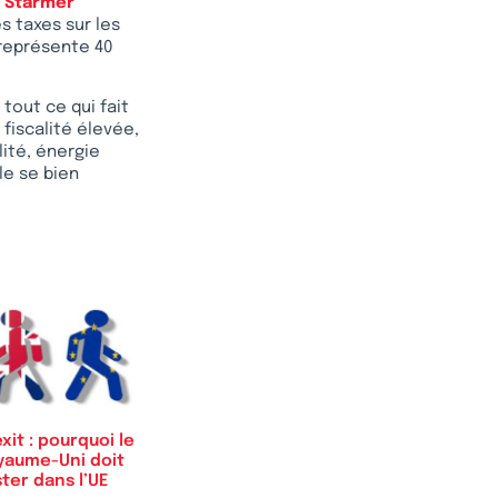
r Starmer
 taxes sur les
 représente 40
tout ce qui fait
 fiscalité élevée,
ité, énergie
le se bien
xit : pourquoi le
yaume-Uni doit
ter dans l’UE