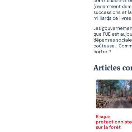
contribuables s’es
(récemment démis
successions et la
milliards de livr
Les gouvernements
que l’UE est aujou
dépenses sociale
coûteuse… Commen
porter ?
Articles c
Risque
protectionniste
sur la forêt