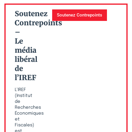
Soutenez
Soutenez Contrepoints
Contrepoints
–
Le
média
libéral
de
l’IREF
L’IREF
(Institut
de
Recherches
Économiques
et
Fiscales)
est