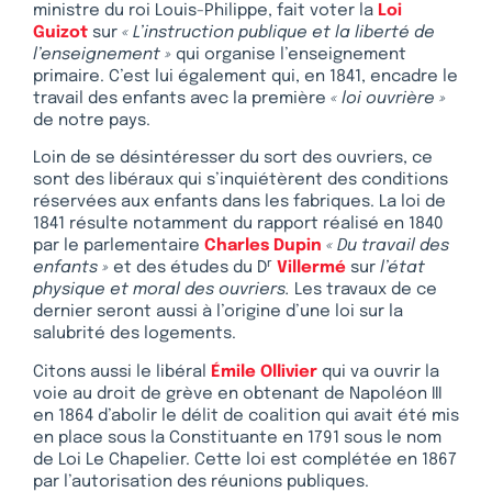
ministre du roi Louis-Philippe, fait voter la
Loi
Guizot
sur
« L’instruction publique et la liberté de
l’enseignement »
qui organise l’enseignement
primaire. C’est lui également qui, en 1841, encadre le
travail des enfants avec la première
« loi ouvrière »
de notre pays.
Loin de se désintéresser du sort des ouvriers, ce
sont des libéraux qui s’inquiétèrent des conditions
réservées aux enfants dans les fabriques. La loi de
1841 résulte notamment du rapport réalisé en 1840
par le parlementaire
Charles Dupin
« Du travail des
r
enfants »
et des études du D
Villermé
sur
l’état
physique et moral des ouvriers.
Les travaux de ce
dernier seront aussi à l’origine d’une loi sur la
salubrité des logements.
Citons aussi le libéral
Émile Ollivier
qui va ouvrir la
voie au droit de grève en obtenant de Napoléon III
en 1864 d’abolir le délit de coalition qui avait été mis
en place sous la Constituante en 1791 sous le nom
de Loi Le Chapelier. Cette loi est complétée en 1867
par l’autorisation des réunions publiques.