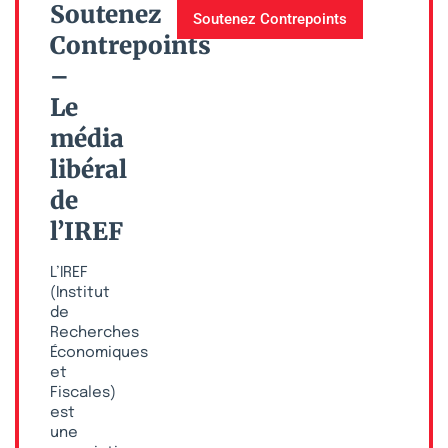
Soutenez
Soutenez Contrepoints
Contrepoints
–
Le
média
libéral
de
l’IREF
L’IREF
(Institut
de
Recherches
Économiques
et
Fiscales)
est
une