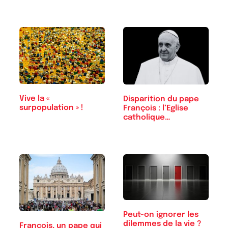
Vive la «
Disparition du pape
surpopulation » !
François : l’Eglise
catholique…
Peut-on ignorer les
dilemmes de la vie ?
François, un pape qui