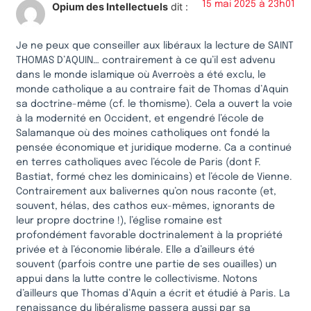
15 mai 2025 à 23h01
Opium des Intellectuels
dit :
Je ne peux que conseiller aux libéraux la lecture de SAINT
THOMAS D’AQUIN… contrairement à ce qu’il est advenu
dans le monde islamique où Averroès a été exclu, le
monde catholique a au contraire fait de Thomas d’Aquin
sa doctrine-même (cf. le thomisme). Cela a ouvert la voie
à la modernité en Occident, et engendré l’école de
Salamanque où des moines catholiques ont fondé la
pensée économique et juridique moderne. Ca a continué
en terres catholiques avec l’école de Paris (dont F.
Bastiat, formé chez les dominicains) et l’école de Vienne.
Contrairement aux balivernes qu’on nous raconte (et,
souvent, hélas, des cathos eux-mêmes, ignorants de
leur propre doctrine !), l’église romaine est
profondément favorable doctrinalement à la propriété
privée et à l’économie libérale. Elle a d’ailleurs été
souvent (parfois contre une partie de ses ouailles) un
appui dans la lutte contre le collectivisme. Notons
d’ailleurs que Thomas d’Aquin a écrit et étudié à Paris. La
renaissance du libéralisme passera aussi par sa