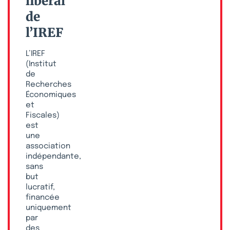
libéral
de
l’IREF
L’IREF
(Institut
de
Recherches
Économiques
et
Fiscales)
est
une
association
indépendante,
sans
but
lucratif,
financée
uniquement
par
des