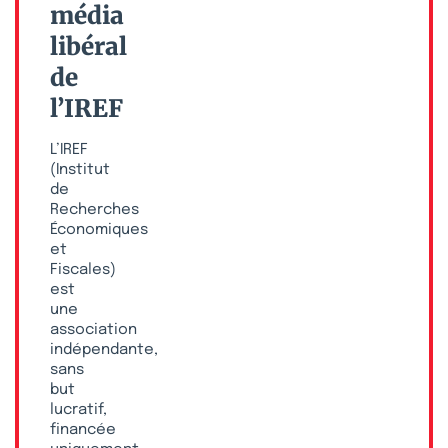
média
libéral
de
l’IREF
L’IREF
(Institut
de
Recherches
Économiques
et
Fiscales)
est
une
association
indépendante,
sans
but
lucratif,
financée