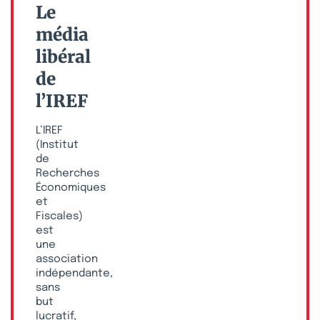
Le
média
libéral
de
l’IREF
L’IREF
(Institut
de
Recherches
Économiques
et
Fiscales)
est
une
association
indépendante,
sans
but
lucratif,