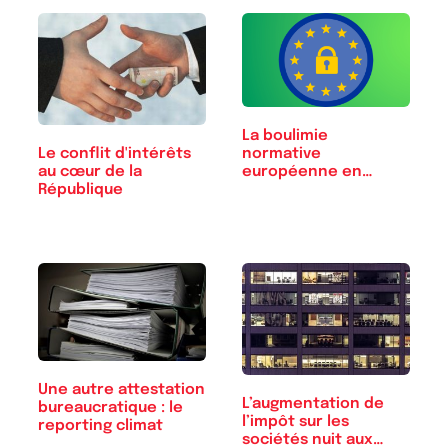
La boulimie
Le conflit d'intérêts
normative
au cœur de la
européenne en
République
matière…
Une autre attestation
L’augmentation de
bureaucratique : le
l’impôt sur les
reporting climat
sociétés nuit aux