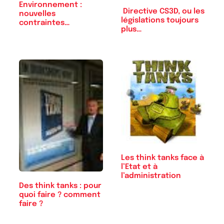
Environnement :
Directive CS3D, ou les
nouvelles
législations toujours
contraintes…
plus…
Les think tanks face à
l’Etat et à
l’administration
Des think tanks : pour
quoi faire ? comment
faire ?