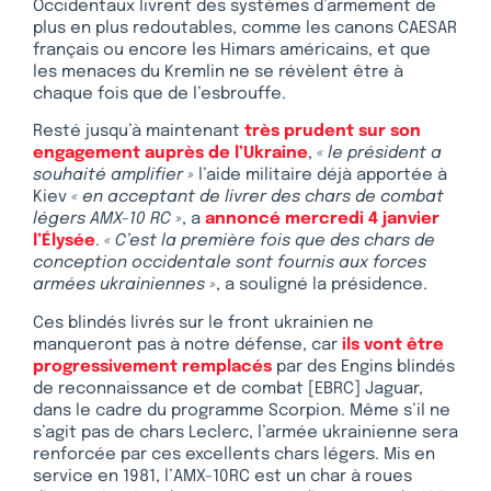
Occidentaux livrent des systèmes d’armement de
plus en plus redoutables, comme les canons CAESAR
français ou encore les Himars américains, et que
les menaces du Kremlin ne se révèlent être à
chaque fois que de l’esbrouffe.
Resté jusqu’à maintenant
très prudent sur son
engagement auprès de l’Ukraine
,
« le président a
souhaité amplifier »
l’aide militaire déjà apportée à
Kiev
« en acceptant de livrer des chars de combat
légers AMX-10 RC »
, a
annoncé mercredi 4 janvier
l’Élysée
.
« C’est la première fois que des chars de
conception occidentale sont fournis aux forces
armées ukrainiennes »
, a souligné la présidence.
Ces blindés livrés sur le front ukrainien ne
manqueront pas à notre défense, car
ils vont être
progressivement remplacés
par des Engins blindés
de reconnaissance et de combat [EBRC] Jaguar,
dans le cadre du programme Scorpion. Même s’il ne
s’agit pas de chars Leclerc, l’armée ukrainienne sera
renforcée par ces excellents chars légers. Mis en
service en 1981, l’AMX-10RC est un char à roues