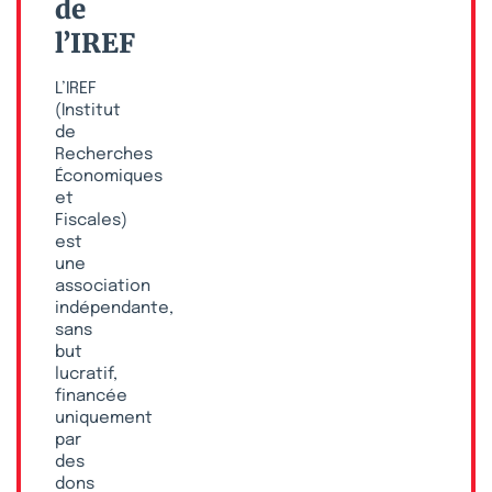
de
l’IREF
L’IREF
(Institut
de
Recherches
Économiques
et
Fiscales)
est
une
association
indépendante,
sans
but
lucratif,
financée
uniquement
par
des
dons