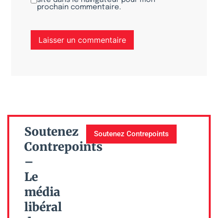
site dans le navigateur pour mon
prochain commentaire.
Soutenez
Soutenez Contrepoints
Contrepoints
–
Le
média
libéral