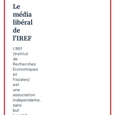
Le
média
libéral
de
l’IREF
L’IREF
(Institut
de
Recherches
Économiques
et
Fiscales)
est
une
association
indépendante,
sans
but