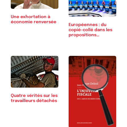
Une exhortation à
économie renversée
Européennes : du
copié-collé dans les
propositions…
Quatre vérités sur les
travailleurs détachés