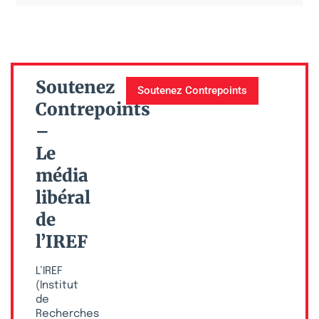
Soutenez
Soutenez Contrepoints
Contrepoints
–
Le
média
libéral
de
l’IREF
L’IREF
(Institut
de
Recherches