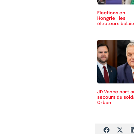
Elections en
Hongrie : les
électeurs balai
le…
JD Vance part a
secours du sold
Orban