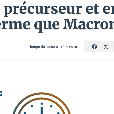
 précurseur et e
erme que Macron
Temps de lecture :
< 1
minute