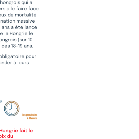
 hongrois qui a
ers à le faire face
aux de mortalité
cination massive
 ans a été lancé
de la Hongrie le
ongrois (sur 10
 des 18-19 ans.
obligatoire pour
ander à leurs
Hongrie fait le
oix du