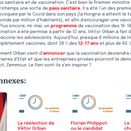
s sanitaire et de vaccination. C’est bien le Premier ministre
printemps une sorte de
pass sanitaire
. Il a été l’un des premi
voquée par le Covid dans son pays (la Hongrie a atteint le t
monde par million d’habitants), et afin d’encourager une vac
 Plus encore, mi-mai, un
programme
de vaccination des 16-18
ccination a été permise à partir de 12 ans. Viktor Orban a fait 
vaccine les adolescents. Aujourd’hui, presque 6 millions de H
omplètement vaccinés, dont 38 % des
12-17 ans
et plus de 60 %
ement Orban vient d’
annoncer
que la vaccination deviendra 
naires d’Etat et que les entreprises privées pourront le dem
ot, Zemmour, Le Pen vont-ils s’en inspirer ?
onnexes:
La réélection de
Florian Philippot
La 
Viktor Orban
ou le candidat
ch