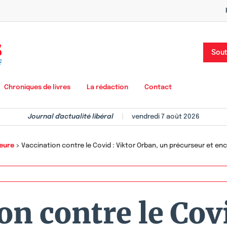
Sout
Chroniques de livres
La rédaction
Contact
Journal d'actualité libéral
|
vendredi 7 août 2026
heure
>
Vaccination contre le Covid : Viktor Orban, un précurseur et en
on contre le Covi