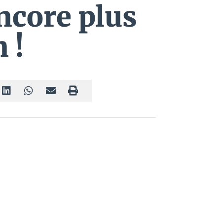
ncore plus
 !