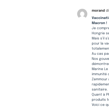
morand
di
Vaccinati
Macron !
Je compren
Hongrie s
Mais s’il 
pour la va
totalemen
Au cas par
Nos gouve
démontrer 
Marine Le
immunité c
Zemmour a 
rapidemen
sanitaire.
Quant à Ph
produits t
Voici ce q