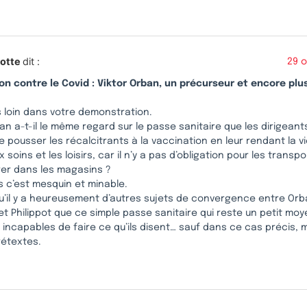
Motte
dit :
29 
on contre le Covid : Viktor Orban, un précurseur et encore pl
s loin dans votre demonstration.
an a-t-il le même regard sur le passe sanitaire que les dirigeant
re pousser les récalcitrants à la vaccination en leur rendant la 
x soins et les loisirs, car il n’y a pas d’obligation pour les tran
rer dans les magasins ?
s c’est mesquin et minable.
qu’il y a heureusement d’autres sujets de convergence entre Orb
t Philippot que ce simple passe sanitaire qui reste un petit mo
 incapables de faire ce qu’ils disent… sauf dans ce cas précis, 
rétextes.