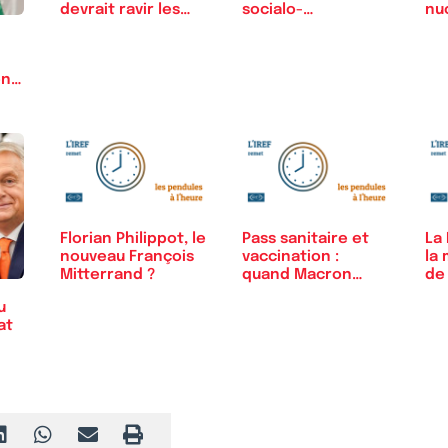
devrait ravir les…
socialo-
nu
communiste
par
ent
Florian Philippot, le
Pass sanitaire et
La
nouveau François
vaccination :
la 
Mitterrand ?
quand Macron
de
imite Orban
u
at