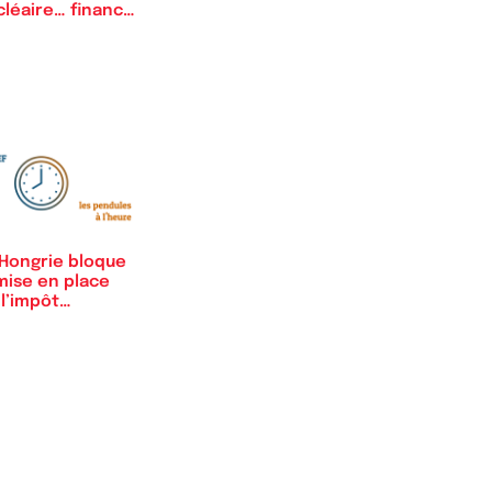
cléaire… financé
 la Russie
 Hongrie bloque
mise en place
 l’impôt…