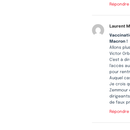
Répondre
Laurent 
Vaccinati
Macron !
Allons plu
Victor Orb
C’est à di
l’accès au
pour rent
Auquel ca
Je crois 
Zemmour e
dirigeants
de faux p
Répondre