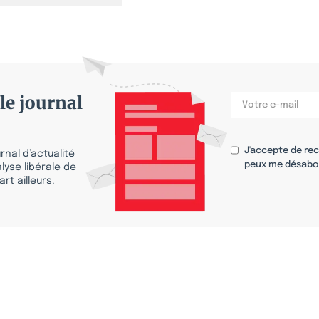
le journal
J'accepte de re
nal d’actualité
peux me désabo
lyse libérale de
rt ailleurs.
s