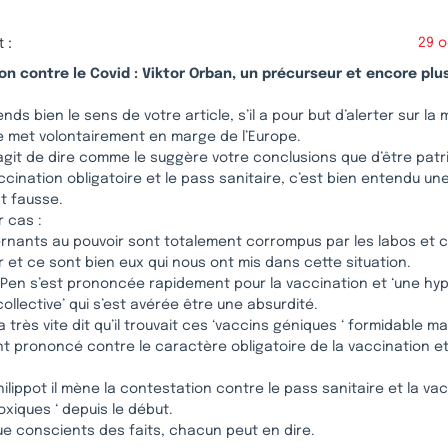
t :
29 o
on contre le Covid : Viktor Orban, un précurseur et encore pl
ds bien le sens de votre article, s’il a pour but d’alerter sur la
e met volontairement en marge de l’Europe.
s’agit de dire comme le suggère votre conclusions que d’être patr
ccination obligatoire et le pass sanitaire, c’est bien entendu un
t fausse.
 cas :
rnants au pouvoir sont totalement corrompus par les labos et ce
et ce sont bien eux qui nous ont mis dans cette situation.
 Pen s’est prononcée rapidement pour la vaccination et ‘une hy
ollective’ qui s’est avérée être une absurdité.
très vite dit qu’il trouvait ces ‘vaccins géniques ‘ formidable mai
t prononcé contre le caractère obligatoire de la vaccination et
ilippot il mène la contestation contre le pass sanitaire et la va
oxiques ‘ depuis le début.
ue conscients des faits, chacun peut en dire.