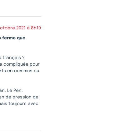
octobre 2021 à 8h10
us ferme que
s français ?
vie compliquée pour
sports en commun ou
an, Le Pen,
yen de pression de
mais toujours avec