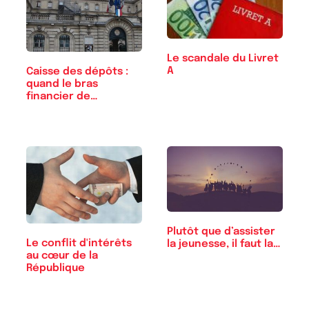
Le scandale du Livret
A
Caisse des dépôts :
quand le bras
financier de…
Plutôt que d’assister
Le conflit d'intérêts
la jeunesse, il faut la…
au cœur de la
République