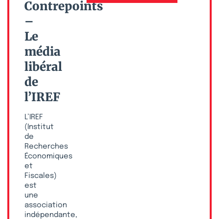
Contrepoints
–
Le
média
libéral
de
l’IREF
L’IREF
(Institut
de
Recherches
Économiques
et
Fiscales)
est
une
association
indépendante,