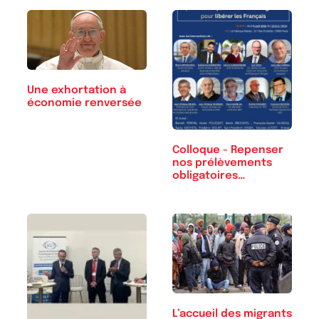
Une exhortation à
économie renversée
Colloque - Repenser
nos prélèvements
obligatoires…
L’accueil des migrants