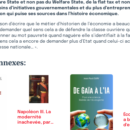
re State et non pas du Welfare State, de la flat tax et non
oins d’initiatives gouvernementales et du plus d’entrepren
n qui puise ses sources dans l’histoire économique.
aison d’écrire que le métier d’historien de l’économie a beau
e demander quel sens cela a de défendre la classe ouvrière qu
onner au mot pauvreté quand naguère elle s’identifiait à la fa
 sens cela a encore de demander plus d’Etat quand celui-ci a
esse nationale… ».
onnexes:
Napoléon III. La
Éco
modernité
a 
inachevée, par
d'
Thierry Lentz