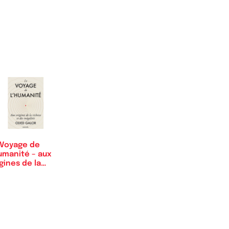
 Voyage de
umanité – aux
gines de la…