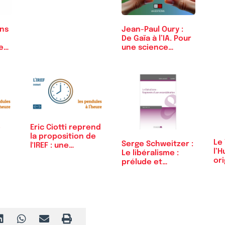
ons
Jean-Paul Oury :
De Gaïa à l’IA. Pour
de…
une science…
e
Eric Ciotti reprend
la proposition de
Le
Serge Schweitzer :
l'IREF : une…
l’H
Le libéralisme :
ori
prélude et…