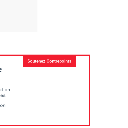
Soutenez Contrepoints
e
ation
vés.
ion