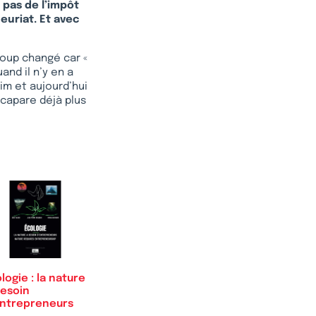
 pas de l’impôt
euriat. Et avec
coup changé car «
and il n’y en a
im et aujourd’hui
ccapare déjà plus
logie : la nature
besoin
entrepreneurs