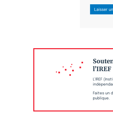
Souten
l’IREF
L’IREF (In
indépendan
Faites un d
publique.