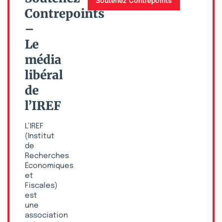
Soutenez Contrepoints
Contrepoints
–
Le
média
libéral
de
l’IREF
L’IREF
(Institut
de
Recherches
Économiques
et
Fiscales)
est
une
association