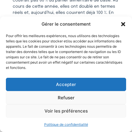
couvrait pas 60 % du panier alimentaire de base. Au
cours de cette année, elles ont doublé en termes
réels et, aujourd’hui, elles couvrent déjà 100 %. En
d’autres termes, nous avons tenu notre promesse de
Gérer le consentement
nous occuper des plus vulnérables pendant la période
d’ajustement. Il y a un an, nos forces de l’ordre étaient
Pour offrir les meilleures expériences, nous utilisons des technologies
méprisées par la classe politique, la rue était un no
telles que les cookies pour stocker et/ou accéder aux informations des
man’s land et le « chacun pour soi » prévalait. Nous
appareils. Le fait de consentir à ces technologies nous permettra de
avons terminé l’année avec plus de 250 homicides à
traiter des données telles que le comportement de navigation ou les ID
Rosario, qui a été complètement cooptée par le trafic
uniques sur ce site. Le fait de ne pas consentir ou de retirer son
de drogue. Aujourd’hui, celui qui agit paie. Nous avons
consentement peut avoir un effet négatif sur certaines caractéristiques
et fonctions.
lancé le Plan Bandera et sommes parvenus à réduire
de 63 % le nombre d’homicides à Rosario. Nous
mettons également au travail des prisonniers dans
Accepter
tout le pays afin qu’ils puissent, d’une manière ou
d’une autre, rendre à la société tout le mal qu’ils lui
Refuser
ont causé.
Nous nous sommes engagés sur la seule voie possible
Voir les préférences
pour mettre fin à l’insécurité, l’une des batailles les
plus longues et les plus difficiles que l’Argentine ait à
Politique de confidentialité
mener.