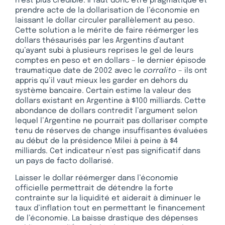
n’est plus crédible. Il faut donc être pragmatique et
prendre acte de la dollarisation de l’économie en
laissant le dollar circuler parallèlement au peso.
Cette solution a le mérite de faire réémerger les
dollars thésaurisés par les Argentins d’autant
qu’ayant subi à plusieurs reprises le gel de leurs
comptes en peso et en dollars – le dernier épisode
traumatique date de 2002 avec le
corralito
– ils ont
appris qu’il vaut mieux les garder en dehors du
système bancaire. Certain estime la valeur des
dollars existant en Argentine à $100 milliards. Cette
abondance de dollars contredit l’argument selon
lequel l’Argentine ne pourrait pas dollariser compte
tenu de réserves de change insuffisantes évaluées
au début de la présidence Milei à peine à $4
milliards. Cet indicateur n’est pas significatif dans
un pays de facto dollarisé.
Laisser le dollar réémerger dans l’économie
officielle permettrait de détendre la forte
contrainte sur la liquidité et aiderait à diminuer le
taux d’inflation tout en permettant le financement
de l’économie. La baisse drastique des dépenses