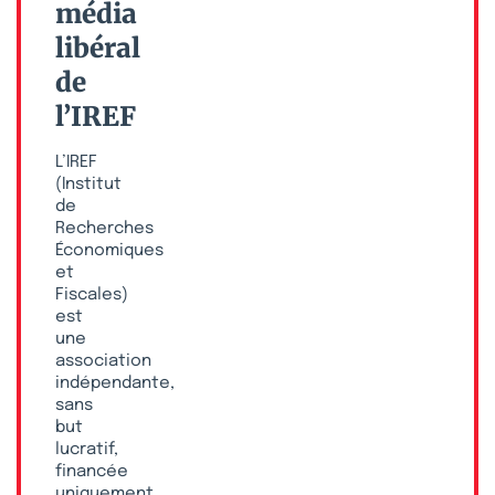
média
libéral
de
l’IREF
L’IREF
(Institut
de
Recherches
Économiques
et
Fiscales)
est
une
association
indépendante,
sans
but
lucratif,
financée
uniquement