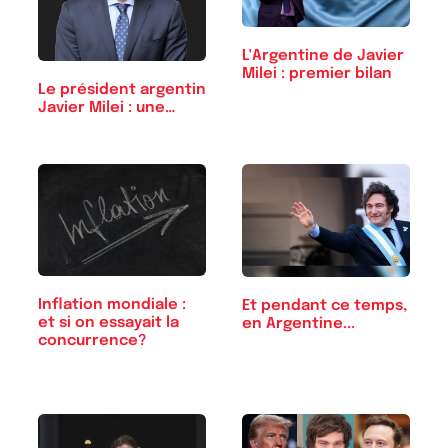
L'Argentine de Javier
Milei : premier bilan
Le président argentin
Javier Milei : une…
Inflation mondiale :
Et pendant ce temps,
et si on essayait la
en Argentine...
concurrence?