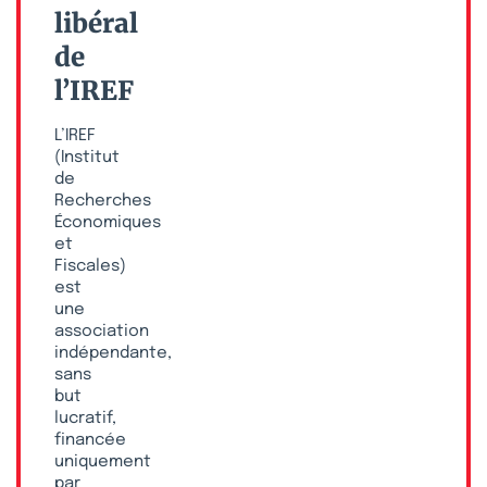
libéral
de
l’IREF
L’IREF
(Institut
de
Recherches
Économiques
et
Fiscales)
est
une
association
indépendante,
sans
but
lucratif,
financée
uniquement
par