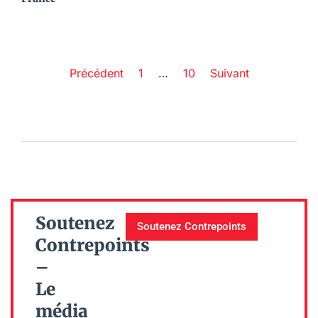
Précédent
1
…
10
Suivant
Soutenez
Soutenez Contrepoints
Contrepoints
–
Le
média