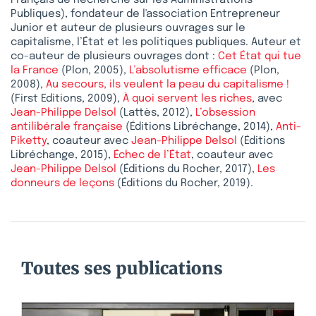
Français de Recherche sur les Administrations
Publiques), fondateur de l'association Entrepreneur
Junior et auteur de plusieurs ouvrages sur le
capitalisme, l’État et les politiques publiques. Auteur et
co-auteur de plusieurs ouvrages dont :
Cet État qui tue
la France
(Plon, 2005),
L’absolutisme efficace
(Plon,
2008),
Au secours, ils veulent la peau du capitalisme !
(First Editions, 2009),
À quoi servent les riches
, avec
Jean-Philippe Delsol
(Lattès, 2012),
L’obsession
antilibérale française
(Éditions Libréchange, 2014),
Anti-
Piketty
, coauteur avec
Jean-Philippe Delsol
(Éditions
Libréchange, 2015),
Échec de l’État
, coauteur avec
Jean-Philippe Delsol
(Éditions du Rocher, 2017),
Les
donneurs de leçons
(Éditions du Rocher, 2019).
Toutes ses publications