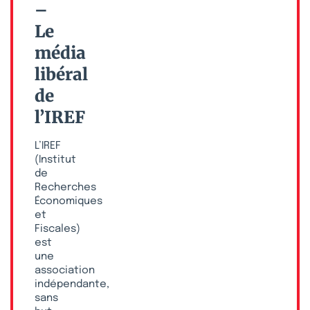
–
Le
média
libéral
de
l’IREF
L’IREF
(Institut
de
Recherches
Économiques
et
Fiscales)
est
une
association
indépendante,
sans