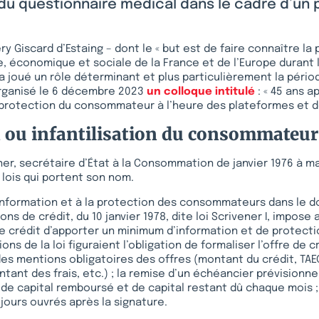
du questionnaire médical dans le cadre d’un 
ry Giscard d’Estaing – dont le « but est de faire connaître la
ue, économique et sociale de la France et de l’Europe durant 
 a joué un rôle déterminant et plus particulièrement la péri
organisé le 6 décembre 2023
un colloque intitulé
: « 45 ans a
 protection du consommateur à l’heure des plateformes et de 
n ou infantilisation du consommateur
ner, secrétaire d’État à la Consommation de janvier 1976 à ma
 lois qui portent son nom.
 l’information et à la protection des consommateurs dans le 
ns de crédit, du 10 janvier 1978, dite loi Scrivener I, impose 
 crédit d’apporter un minimum d’information et de protecti
ions de la loi figuraient l’obligation de formaliser l’offre de c
e des mentions obligatoires des offres (montant du crédit, TA
tant des frais, etc.) ; la remise d’un échéancier prévisionne
 de capital remboursé et de capital restant dû chaque mois ;
 jours ouvrés après la signature.