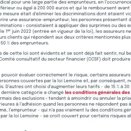
ical pour une large partie des emprunteurs, en l’occurrenc
nférieur ou égal à 200 000 euros et qui le remboursent avant 
te mesure était d’éliminer les discriminations dont étaient vi
ire une assurance-emprunteur, les personnes présentant d
riminations » consistaient à appliquer des surprimes ou des e
er
le 1
juin 2022 (entrée en vigueur de la loi), les assureurs 
eurs clients qui répondent aux deux critères mentionnés plus
 50 % des emprunteurs.
 de cette loi sont évidents et se sont déjà fait sentir, nul 
Comité consultatif du secteur financier (CCSF) doit produire a
e pouvoir évaluer correctement le risque, certains assureur
personnes couvertes par la loi Lemoine et, par conséquent, 
. D’autres ont choisi d’augmenter leurs tarifs – de 15 % à 30 
e dernière catégorie a changé
les conditions générales des
ais des exclusions « tendant à amoindrir ou annuler la pri
rieures à l’adhésion quand les personnes ne répondent pas à
mé, l’emprunteur – qui n’a pas vraiment lu des conditions gén
par la loi Lemoine – se croit couvert pour certains risques alo