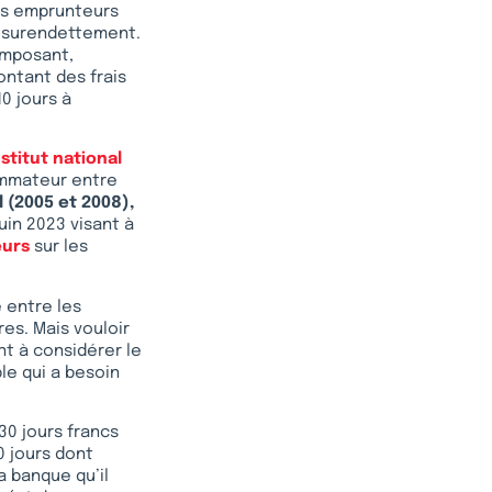
 des emprunteurs
le surendettement.
 imposant,
ontant des frais
0 jours à
nstitut national
ommateur entre
l (2005 et 2008),
juin 2023 visant à
eurs
sur les
 entre les
res. Mais vouloir
nt à considérer le
le qui a besoin
 30 jours francs
0 jours dont
a banque qu’il