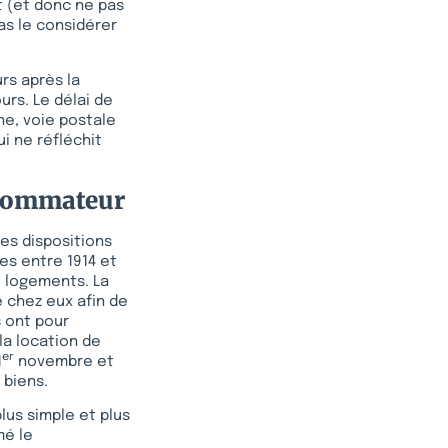
t (et donc ne pas
pas le considérer
urs après la
urs. Le délai de
ne, voie postale
i ne réfléchit
nsommateur
es dispositions
es entre 1914 et
 logements. La
e chez eux afin de
s ont pour
la location de
er
1
novembre et
 biens.
lus simple et plus
mé le