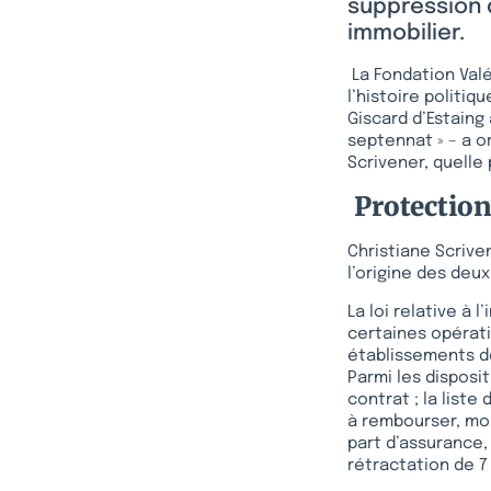
suppression 
immobilier.
La Fondation Valé
l’histoire politiq
Giscard d’Estaing
septennat » – a 
Scrivener, quelle
Protectio
Christiane Scrive
l’origine des deux
La loi relative à
certaines opératio
établissements de
Parmi les disposit
contrat ; la list
à rembourser, mon
part d’assurance,
rétractation de 7