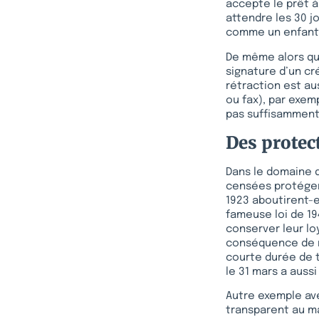
accepte le prêt à
attendre les 30 jo
comme un enfant m
De même alors que 
signature d’un cré
rétraction est au
ou fax), par exem
pas suffisamment
Des protec
Dans le domaine d
censées protéger 
1923 aboutirent-e
fameuse loi de 19
conserver leur lo
conséquence de ré
courte durée de t
le 31 mars a auss
Autre exemple ave
transparent au m