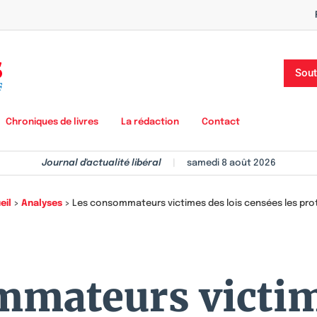
Sout
Chroniques de livres
La rédaction
Contact
Journal d'actualité libéral
|
samedi 8 août 2026
eil
>
Analyses
>
Les consommateurs victimes des lois censées les pro
mateurs victim