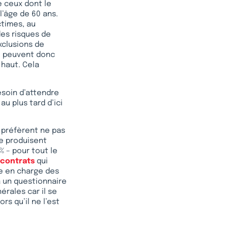
e ceux dont le
l’âge de 60 ans.
ctimes, au
es risques de
xclusions de
ne peuvent donc
 haut. Cela
besoin d’attendre
u plus tard d’ici
s préfèrent ne pas
ne produisent
% – pour tout le
 contrats
qui
se en charge des
 un questionnaire
érales car il se
rs qu’il ne l’est