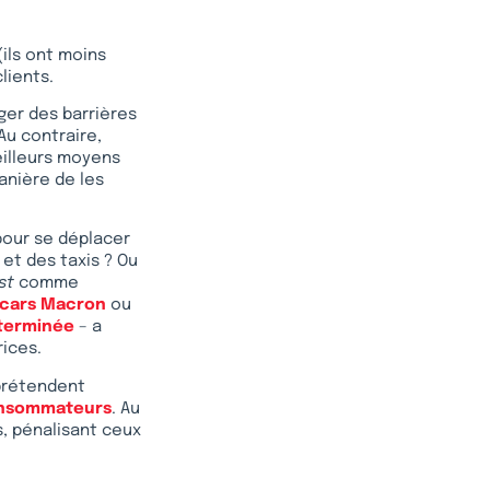
ils ont moins
lients.
ger des barrières
Au contraire,
eilleurs moyens
anière de les
 pour se déplacer
 et des taxis ? Ou
ost
comme
cars Macron
ou
 terminée
– a
ices.
 prétendent
onsommateurs
. Au
s, pénalisant ceux