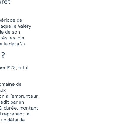
prêt
 période de
laquelle Valéry
ode de son
près les lois
la data ? ».
 ?
rs 1978, fut à
domaine de
aux
on à l’emprunteur.
rédit par un
EG, durée, montant
l reprenant la
 un délai de