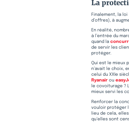
La protect
Finalement, la lo
d’offres), à augm
En réalité, nombr
à l’entrée du mar
quand la
concur
de servir les cli
protéger.
Qui est le mieux 
n’avait le choix, 
celui du XXIe siè
Ryanair
ou
easyJ
le covoiturage ? 
mieux servi les 
Renforcer la conc
vouloir protéger 
lieu de cela, ell
qu’elles sont ce