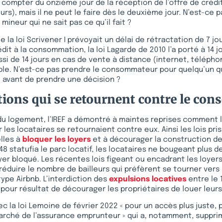
 compter du onzième jour de la réception de l’offre de crédi
urs), mais il ne peut le faire dès le deuxième jour. N’est-ce 
ineur qui ne sait pas ce qu’il fait ?
la loi Scrivener I prévoyait un délai de rétractation de 7 jo
dit à la consommation, la loi Lagarde de 2010 l’a porté à 14 jo
ssi de 14 jours en cas de vente à distance (internet, télépho
ple. N’est-ce pas prendre le consommateur pour quelqu’un qu
 avant de prendre une décision ?
tions qui se retournent contre le co
u logement, l’IREF a démontré à maintes reprises comment l
les locataires se retournaient contre eux. Ainsi les lois pris
lles à
bloquer les loyers
et à décourager la construction de
48 statufia le parc locatif, les locataires ne bougeant plus d
yer bloqué. Les récentes lois figeant ou encadrant les loyer
duire le nombre de bailleurs qui préfèrent se tourner vers 
ype Airbnb. L’interdiction des
expulsions locatives
entre le 
i pour résultat de décourager les propriétaires de louer leurs
c la loi Lemoine de février 2022 « pour un accès plus juste, p
arché de l’assurance emprunteur » qui a, notamment, suppri