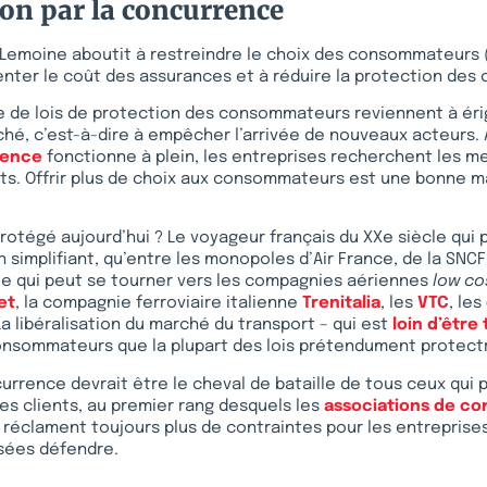
ion par la concurrence
i Lemoine aboutit à restreindre le choix des consommateurs (
enter le coût des assurances et à réduire la protection des c
e de lois de protection des consommateurs reviennent à éri
ché, c’est-à-dire à empêcher l’arrivée de nouveaux acteurs. 
rence
fonctionne à plein, les entreprises recherchent les m
ents. Offrir plus de choix aux consommateurs est une bonne m
protégé aujourd’hui ? Le voyageur français du XXe siècle qui
en simplifiant, qu’entre les monopoles d’Air France, de la SNCF
cle qui peut se tourner vers les compagnies aériennes
low c
et
, la compagnie ferroviaire italienne
Trenitalia
, les
VTC
, les
La libéralisation du marché du transport – qui est
loin d’être
consommateurs que la plupart des lois prétendument protectr
urrence devrait être le cheval de bataille de tous ceux qui
les clients, au premier rang desquels les
associations de c
es réclament toujours plus de contraintes pour les entreprise
nsées défendre.