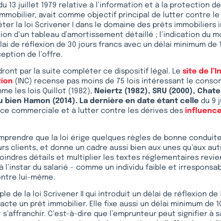
I du 13 juillet 1979 relative à l’information et à la protection
mmobilier, avait comme objectif principal de lutter contre 
éter la loi Scrivener I dans le domaine des prêts immobiliers
ion d’un tableau d’amortissement détaillé ; l’indication du m
lai de réflexion de 30 jours francs avec un délai minimum de 1
eption de l’offre.
dront par la suite compléter ce dispositif légal. Le
site de l’I
ion
(INC) recense pas moins de 75 lois intéressant le cons
me les lois Quillot (1982),
Neiertz (1982), SRU (2000), Chate
u bien Hamon (2014). La dernière en date étant celle
du 9 
nce commerciale et à lutter contre les dérives des
influenc
prendre que la loi érige quelques règles de bonne conduite
urs clients, et donne un cadre aussi bien aux unes qu’aux aut
oindres détails et multiplier les textes réglementaires revie
l’instar du salarié – comme un individu faible et irresponsab
ontre lui-même.
e de la loi Scrivener II qui introduit un délai de réflexion de
acte un prêt immobilier. Elle fixe aussi un délai minimum de 1
s’affranchir. C’est-à-dire que l’emprunteur peut signifier à s