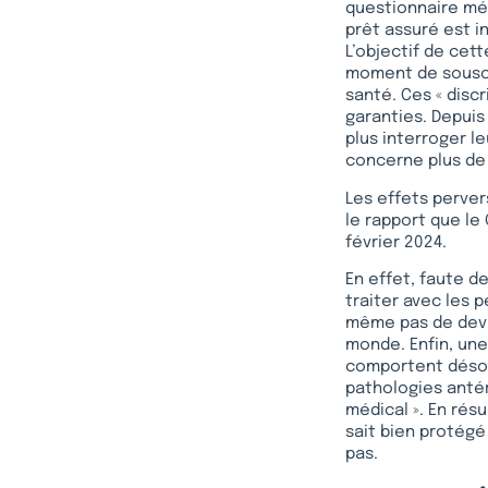
questionnaire méd
prêt assuré est i
L’objectif de cet
moment de souscr
santé. Ces « disc
garanties. Depuis 
plus interroger l
concerne plus de
Les effets pervers
le rapport que le 
février 2024.
En effet, faute d
traiter avec les 
même pas de devis
monde. Enfin, un
comportent désorm
pathologies anté
médical ». En résu
sait bien protégé 
pas.