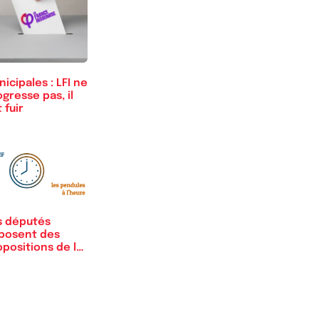
icipales : LFI ne
gresse pas, il
t fuir
s députés
posent des
positions de loi
out-va