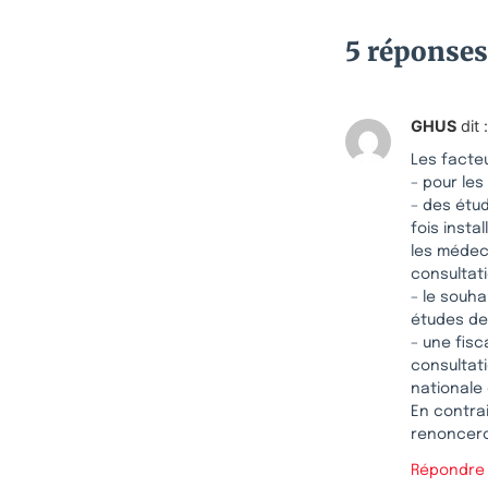
5 réponses
GHUS
dit :
Les facteu
– pour les
– des étud
fois insta
les médeci
consultati
– le souha
études de
– une fisc
consultati
nationale
En contra
renoncero
Répondre