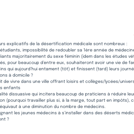
rs explicatifs de la désertification médicale sont nombreux :
 étudiants, impossibilité de redoubler sa 1ère année de médecin
iants majoritairement du sexe féminin (idem dans les études vét
llés, pour beaucoup d’entre eux, souhaiteront avoir une vie de fam
ns qui aujourd’hui entament (tôt) et finissent (tard) leurs journ
ons à domicile ?
it de vivre dans une ville offrant loisirs et collèges/lycées/univer
s enfants
alité dissuasive qui incitera beaucoup de praticiens à réduire le
on (pourquoi travailler plus si, à la marge, tout part en impôts), ce
 équivaut à une diminution du nombre de médecins.
ignant les jeunes médecins à s’installer dans des déserts médi
nt ?