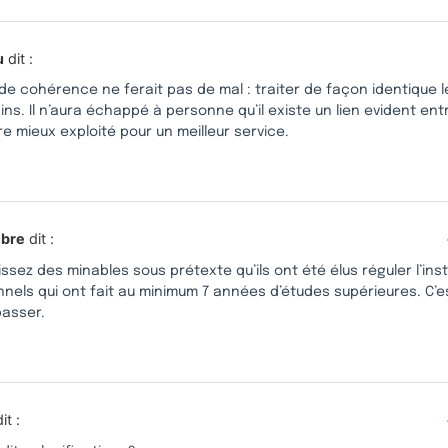
u
dit :
 de cohérence ne ferait pas de mal : traiter de façon identique
ns. Il n’aura échappé à personne qu’il existe un lien evident entr
re mieux exploité pour un meilleur service.
ibre
dit :
aissez des minables sous prétexte qu’ils ont été élus réguler l’inst
nels qui ont fait au minimum 7 années d’études supérieures. C’e
passer.
it :