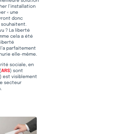
 meilleure solution
er l’installation
éer « une
evront donc
 souhaitent.
 ? La liberté
mme cela a été
liberté
 l’a parfaitement
nurie elle-même.
rité sociale, en
(
ARS
) sont
) est visiblement
Le secteur
.