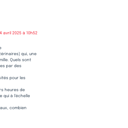
4 avril 2025 à 10h52
e
érinaires) qui, une
ille. Quels sont
ées par des
sités pour les
urs heures de
 qui à l’échelle
caux, combien