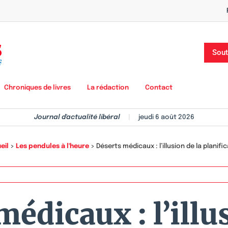
Sout
Chroniques de livres
La rédaction
Contact
Journal d'actualité libéral
|
jeudi 6 août 2026
eil
>
Les pendules à l'heure
>
Déserts médicaux : l’illusion de la planifi
édicaux : l’illu