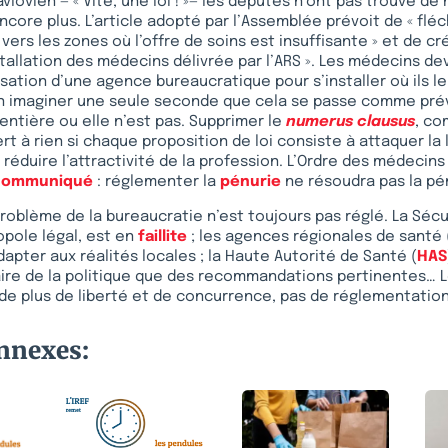
vlovien — « Vite, une loi ! »— les députés n’ont pas trouvé de
ncore plus. L’article adopté par l’Assemblée prévoit de « fléch
ers les zones où l’offre de soins est insuffisante » et de cr
stallation des médecins délivrée par l’ARS ». Les médecins d
sation d’une agence bureaucratique pour s’installer où ils le
imaginer une seule seconde que cela se passe comme prévu
 entière ou elle n’est pas. Supprimer le
numerus clausus
, co
ert à rien si chaque proposition de loi consiste à attaquer la 
à réduire l’attractivité de la profession. L’Ordre des médecins
communiqué
: réglementer la
pénurie
ne résoudra pas la pé
problème de la bureaucratie n’est toujours pas réglé. La Sécu
pole légal, est en
faillite
; les agences régionales de santé 
dapter aux réalités locales ; la Haute Autorité de Santé (
HAS
aire de la politique que des recommandations pertinentes… 
de plus de liberté et de concurrence, pas de réglementation
onnexes: