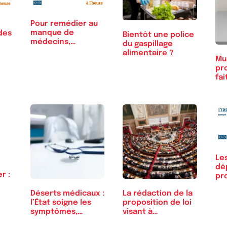
Pour remédier au
manque de
des
Bientôt une police
médecins,
du gaspillage
s’attaquer aux…
alimentaire ?
Mun
pro
fai
Le
dé
r :
pro
à t
Déserts médicaux :
La rédaction de la
l’État soigne les
proposition de loi
symptômes,…
visant à…