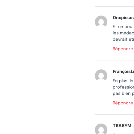
Oncpicso
Et un peu
les médeci
devrait êt
Répondre
FrançoisL
En plus, l
profession
pas bien 
Répondre
TRASYM
d