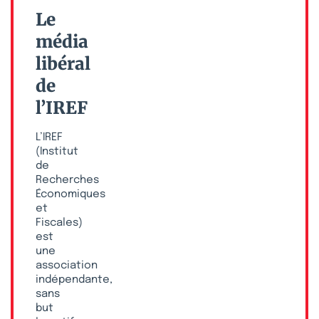
Le
média
libéral
de
l’IREF
L’IREF
(Institut
de
Recherches
Économiques
et
Fiscales)
est
une
association
indépendante,
sans
but