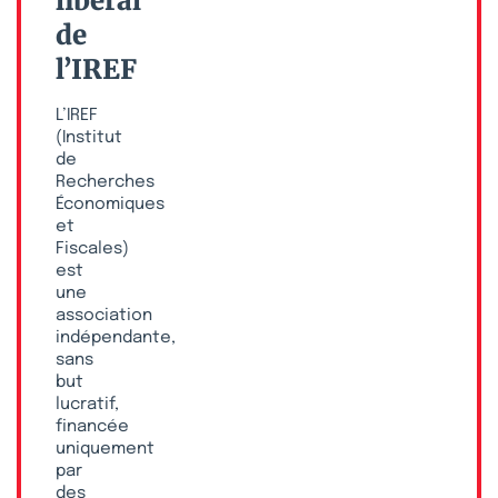
libéral
de
l’IREF
L’IREF
(Institut
de
Recherches
Économiques
et
Fiscales)
est
une
association
indépendante,
sans
but
lucratif,
financée
uniquement
par
des