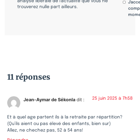
analyse libérale de l’actualité que vous ne
J'acc
trouverez nulle part ailleurs.
compr
mome
11 réponses
25 juin 2025 à 7h58
Jean-Aymar de Sékonla
dit :
Et à quel age partent ils à la retraite par répartition?
(Qu’ils aient ou pas élevé des enfants, bien sur)
Allez, ne chechez pas, 52 à 54 ans!