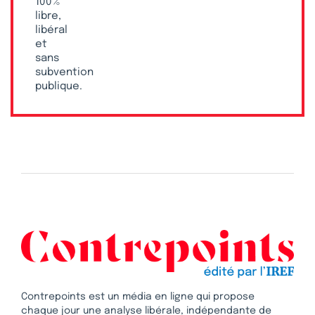
100 %
libre,
libéral
et
sans
subvention
publique.
Contrepoints est un média en ligne qui propose
chaque jour une analyse libérale, indépendante de