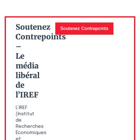
Soutenez
Soutenez Contrepoints
Contrepoints
–
Le
média
libéral
de
l’IREF
L’IREF
(Institut
de
Recherches
Économiques
et